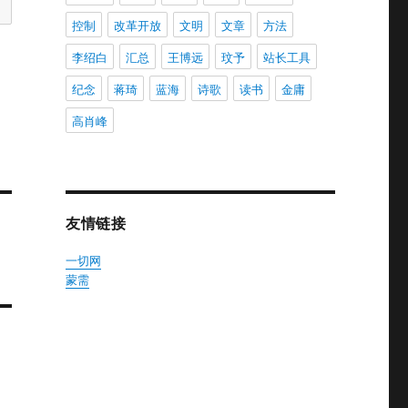
控制
改革开放
文明
文章
方法
李绍白
汇总
王博远
玟予
站长工具
纪念
蒋琦
蓝海
诗歌
读书
金庸
高肖峰
友情链接
一切网
蒙需