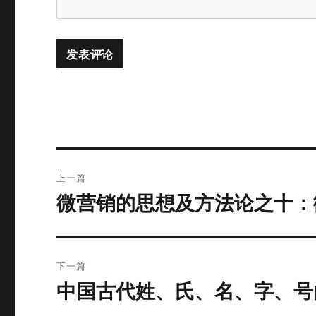
文
上一篇
章
微营销的思想及方法论之十：
上
篇
导
文
航
章：
下一篇
中国古代姓、氏、名、字、号
下
篇