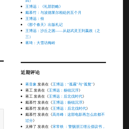
四）
王博远：《礼部韵略》
戴慕竹：与波德莱尔相处的五个月
王博远：佾
《那个春天》出版札记
王博远：沙丘之困——从赵武灵王到嬴政（之
三）
蒋琦：大雪访梅岭
近期评论
蒋音象
发表在《
王博远：“孤霧”与“孤鶩”
》
蒋工
发表在《
王博远：杨锐沉浮
》
蒋工
发表在《
王博远：后北伐时代
》
戴慕竹
发表在《
王博远：杨锐沉浮
》
戴慕竹
发表在《
王博远：后北伐时代
》
戴慕竹
发表在《
高肖峰：这部电影再怎么吹都不
过分
》
太棒了
发表在《
宋常铁 ：警惕浙江缙云倡议书，