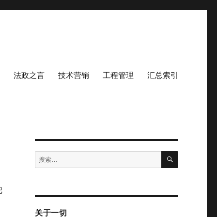
法政之言
技术营销
工程管理
汇总索引
搜
搜
索
索：
把
关于一切