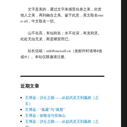
文字是美的，通过文字来感受自身之美，欣赏
他人之美，再到融合之美。鉴于此意，英文取名one
is all，中文取名一切。
山不在高，有仙则名；水不在深，有龙则灵。
此处无仙无龙，斯是陋室而已。
站长信箱：info#oneisall.cn（发邮件时请将#改
成@）。本站仅限邀请注册。
近期文章
王博远：沙丘之困——从赵武灵王到嬴政（之
五）
王博远：“孤霧”与“孤鶩”
王博远：徐敬业与安禄山
王博远：沙丘之困——从赵武灵王到嬴政（之