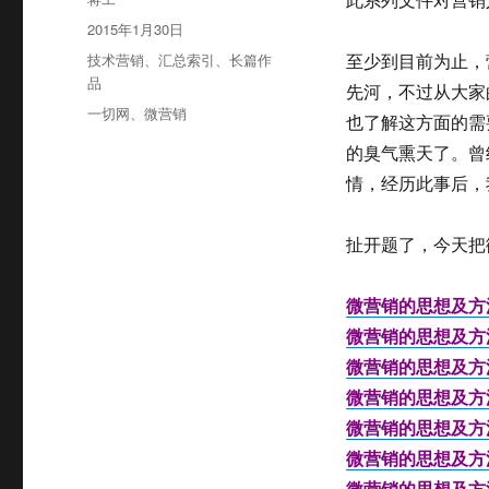
者
发
2015年1月30日
布
分
技术营销
、
汇总索引
、
长篇作
至少到目前为止，
于
类
品
先河，不过从大家
标
一切网
、
微营销
也了解这方面的需
签
的臭气熏天了。曾
情，经历此事后，
扯开题了，今天把
微营销的思想及方
微营销的思想及方
微营销的思想及方
微营销的思想及方
微营销的思想及方
微营销的思想及方
微营销的思想及方