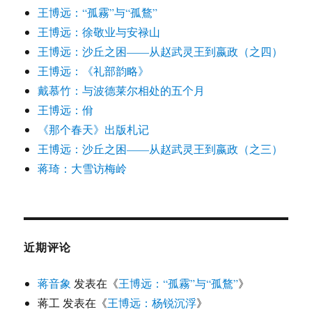
王博远：“孤霧”与“孤鶩”
王博远：徐敬业与安禄山
王博远：沙丘之困——从赵武灵王到嬴政（之四）
王博远：《礼部韵略》
戴慕竹：与波德莱尔相处的五个月
王博远：佾
《那个春天》出版札记
王博远：沙丘之困——从赵武灵王到嬴政（之三）
蒋琦：大雪访梅岭
近期评论
蒋音象
发表在《
王博远：“孤霧”与“孤鶩”
》
蒋工
发表在《
王博远：杨锐沉浮
》