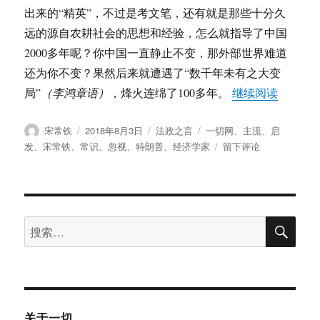
出来的“精英”，不过是考文笔，还有就是那些十分久
远的源自农耕社会的思想和经验，怎么就指导了中国
2000多年呢？你中国一直静止不变，那外部世界难道
还为你不变？果然后来就遭遇了“数千年未有之大变
“宋常
局”
（李鸿章语）
，烽火连绵了100多年。
继续阅读
作
发
分
标
宋常铁
2018年8月3日
法政之言
一切网
、
主流
、
启
者
布
类
签
于
发
、
宋常铁
、
常识
、
忽视
、
特朗普
、
经济学家
留下评论
于
宋
常
铁：
我
搜
们
搜
索
忽
索：
视
了
哪
些
常
关于一切