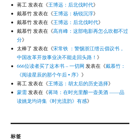
蒋工
发表在《
王博远：后北伐时代
》
戴慕竹
发表在《
王博远：杨锐沉浮
》
戴慕竹
发表在《
王博远：后北伐时代
》
戴慕竹
发表在《
高肖峰：这部电影再怎么吹都不过
分
》
太棒了
发表在《
宋常铁 ：警惕浙江缙云倡议书，
中国改革开放事业决不能走回头路！
》
666位读者买了这本书 – 一切网
发表在《
戴慕竹：
《阅读星辰的那个午后 • 序》
》
蒋工
发表在《
王博远：胡太后的历史选择
》
蒙需
发表在《
蒋琦：在时光里酿一壶美酒 ——品
读姚龙均诗集《时光流韵》有感
》
标签