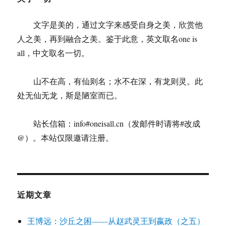
识？
——
文字是美的，通过文字来感受自身之美，欣赏他
主
流
人之美，再到融合之美。鉴于此意，英文取名one is
经
all，中文取名一切。
济
学
家
山不在高，有仙则名；水不在深，有龙则灵。此
败
处无仙无龙，斯是陋室而已。
给
特
朗
站长信箱：info#oneisall.cn（发邮件时请将#改成
普
@）。本站仅限邀请注册。
的
启
发
近期文章
王博远：沙丘之困——从赵武灵王到嬴政（之五）