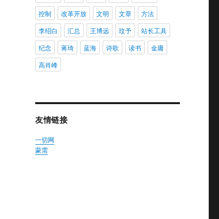
控制
改革开放
文明
文章
方法
李绍白
汇总
王博远
玟予
站长工具
纪念
蒋琦
蓝海
诗歌
读书
金庸
高肖峰
友情链接
一切网
蒙需