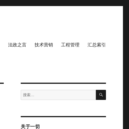
法政之言
技术营销
工程管理
汇总索引
搜
搜
索
索：
关于一切