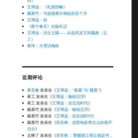
四）
王博远：《礼部韵略》
戴慕竹：与波德莱尔相处的五个月
王博远：佾
《那个春天》出版札记
王博远：沙丘之困——从赵武灵王到嬴政（之
三）
蒋琦：大雪访梅岭
近期评论
蒋音象
发表在《
王博远：“孤霧”与“孤鶩”
》
蒋工
发表在《
王博远：杨锐沉浮
》
蒋工
发表在《
王博远：后北伐时代
》
戴慕竹
发表在《
王博远：杨锐沉浮
》
戴慕竹
发表在《
王博远：后北伐时代
》
戴慕竹
发表在《
高肖峰：这部电影再怎么吹都不
过分
》
太棒了
发表在《
宋常铁 ：警惕浙江缙云倡议书，