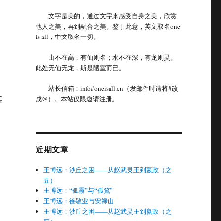
文字是美的，通过文字来感受自身之美，欣赏
他人之美，再到融合之美。鉴于此意，英文取名one
is all，中文取名一切。
山不在高，有仙则名；水不在深，有龙则灵。
此处无仙无龙，斯是陋室而已。
站长信箱：info#oneisall.cn（发邮件时请将#改
其
成@）。本站仅限邀请注册。
近期文章
王博远：沙丘之困——从赵武灵王到嬴政（之
五）
王博远：“孤霧”与“孤鶩”
王博远：徐敬业与安禄山
王博远：沙丘之困——从赵武灵王到嬴政（之