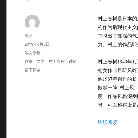
村上春树是日本的
构作为后现代主义
作
海滨
中嗅出了陈腐的气
者
发
2019年6月3日
力。村上的作品即
布
分
散文杂记
于
类
标
作家
、
文学
、
村上春树
、
讨论
村上春树1949
签
于
留下评论
处女作《且听风吟
村
他1987年创作的
上
掀起一阵“村上风
春
树：
度，作品风格深受
一
息，可以称得上是
阵
清
凉
“村上春
继续阅读
的
风