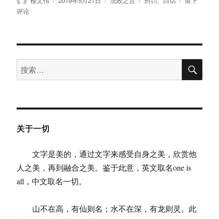
楼文伟
2019年5月21日
法政之言
刑罚
、
白话
留下
者
布
类
签
楼
评论
于
文
伟：
白
话
浅
搜
搜
索
说
索：
刑
罚
关于一切
文字是美的，通过文字来感受自身之美，欣赏他
人之美，再到融合之美。鉴于此意，英文取名one is
all，中文取名一切。
山不在高，有仙则名；水不在深，有龙则灵。此