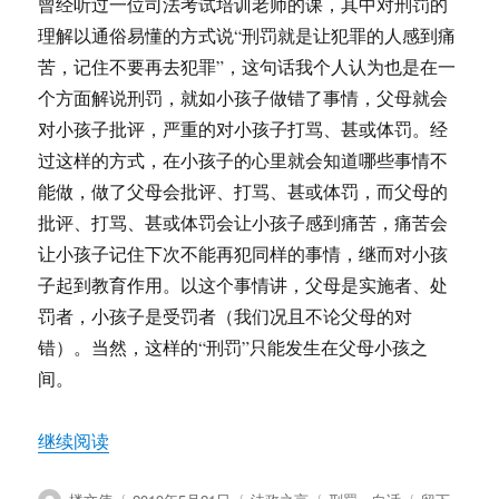
曾经听过一位司法考试培训老师的课，其中对刑罚的
理解以通俗易懂的方式说“刑罚就是让犯罪的人感到痛
苦，记住不要再去犯罪”，这句话我个人认为也是在一
个方面解说刑罚，就如小孩子做错了事情，父母就会
对小孩子批评，严重的对小孩子打骂、甚或体罚。经
过这样的方式，在小孩子的心里就会知道哪些事情不
能做，做了父母会批评、打骂、甚或体罚，而父母的
批评、打骂、甚或体罚会让小孩子感到痛苦，痛苦会
让小孩子记住下次不能再犯同样的事情，继而对小孩
子起到教育作用。以这个事情讲，父母是实施者、处
罚者，小孩子是受罚者（我们况且不论父母的对
错）。当然，这样的“刑罚”只能发生在父母小孩之
间。
“楼文伟：白话浅说刑罚”
继续阅读
作
发
分
标
于