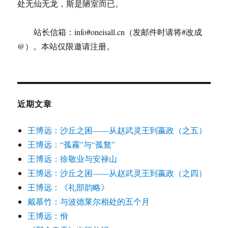
处无仙无龙，斯是陋室而已。
站长信箱：info#oneisall.cn（发邮件时请将#改成
@）。本站仅限邀请注册。
近期文章
王博远：沙丘之困——从赵武灵王到嬴政（之五）
王博远：“孤霧”与“孤鶩”
王博远：徐敬业与安禄山
王博远：沙丘之困——从赵武灵王到嬴政（之四）
王博远：《礼部韵略》
戴慕竹：与波德莱尔相处的五个月
王博远：佾