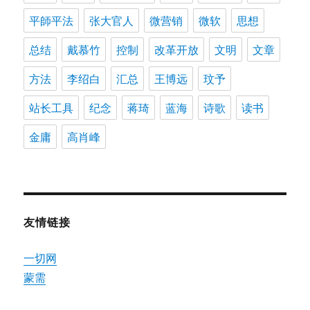
平師平法
张大官人
微营销
微软
思想
总结
戴慕竹
控制
改革开放
文明
文章
方法
李绍白
汇总
王博远
玟予
站长工具
纪念
蒋琦
蓝海
诗歌
读书
金庸
高肖峰
友情链接
一切网
蒙需