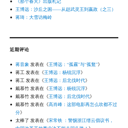
《那个春天》出版札记
王博远：沙丘之困——从赵武灵王到嬴政（之三）
蒋琦：大雪访梅岭
近期评论
蒋音象
发表在《
王博远：“孤霧”与“孤鶩”
》
蒋工
发表在《
王博远：杨锐沉浮
》
蒋工
发表在《
王博远：后北伐时代
》
戴慕竹
发表在《
王博远：杨锐沉浮
》
戴慕竹
发表在《
王博远：后北伐时代
》
戴慕竹
发表在《
高肖峰：这部电影再怎么吹都不过
分
》
太棒了
发表在《
宋常铁 ：警惕浙江缙云倡议书，