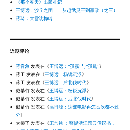
《那个春天》出版札记
王博远：沙丘之困——从赵武灵王到嬴政（之三）
蒋琦：大雪访梅岭
近期评论
蒋音象
发表在《
王博远：“孤霧”与“孤鶩”
》
蒋工
发表在《
王博远：杨锐沉浮
》
蒋工
发表在《
王博远：后北伐时代
》
戴慕竹
发表在《
王博远：杨锐沉浮
》
戴慕竹
发表在《
王博远：后北伐时代
》
戴慕竹
发表在《
高肖峰：这部电影再怎么吹都不过
分
》
太棒了
发表在《
宋常铁 ：警惕浙江缙云倡议书，