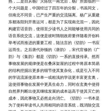
熟，二是自从杨广灭陈统一南北后，杨广所面临的一
个大问题是，中国经过了四百年的分裂，书虽同文，
但南北不同音，已产生严重的交流隔离。杨广从重建
东都洛阳到开凿运河，都是为了实现南北混一，因此
构建官话音韵，使得至少读书人之间能够使用共同的
语音系统交流，这便是彼时隋朝政府要伴随着开创科
举考试而推进的重要工程，陆法言的《切韵》一书应
运而生。之后唐代孙愐的《唐韵》，宋代官修的《广
韵》与《集韵》都是《切韵》一系的直接传承。然而
事物发展的规律便是在叠床架屋的过程中将原本简易
的结构挖掘出更多的细节使其复杂化，或是引入不同
的学说流派使原本单一或粗浅的学说更丰富更玄奥，
这使得事物在发展中更具生命力，同时在玄奥中使得
自然界判断出使其继续发展的成本远高于使其灭亡的
成本，因此事物又必然走向消亡。《切韵》一书本是
为了使科举读书人共用相同的语音系统，既消除交流