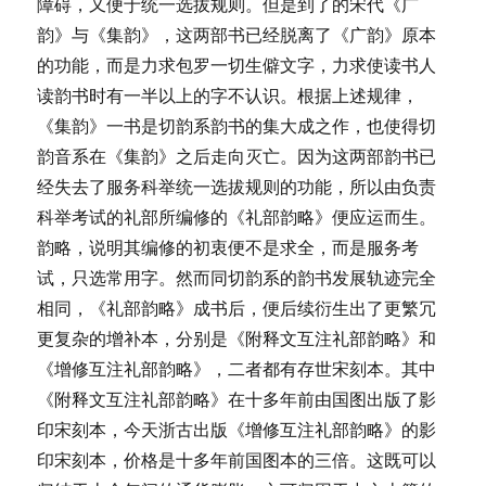
障碍，又便于统一选拔规则。但是到了的宋代《广
韵》与《集韵》，这两部书已经脱离了《广韵》原本
的功能，而是力求包罗一切生僻文字，力求使读书人
读韵书时有一半以上的字不认识。根据上述规律，
《集韵》一书是切韵系韵书的集大成之作，也使得切
韵音系在《集韵》之后走向灭亡。因为这两部韵书已
经失去了服务科举统一选拔规则的功能，所以由负责
科举考试的礼部所编修的《礼部韵略》便应运而生。
韵略，说明其编修的初衷便不是求全，而是服务考
试，只选常用字。然而同切韵系的韵书发展轨迹完全
相同，《礼部韵略》成书后，便后续衍生出了更繁冗
更复杂的增补本，分别是《附释文互注礼部韵略》和
《增修互注礼部韵略》，二者都有存世宋刻本。其中
《附释文互注礼部韵略》在十多年前由国图出版了影
印宋刻本，今天浙古出版《增修互注礼部韵略》的影
印宋刻本，价格是十多年前国图本的三倍。这既可以