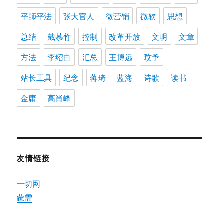
平師平法
张大官人
微营销
微软
思想
总结
戴慕竹
控制
改革开放
文明
文章
方法
李绍白
汇总
王博远
玟予
站长工具
纪念
蒋琦
蓝海
诗歌
读书
金庸
高肖峰
友情链接
一切网
蒙需