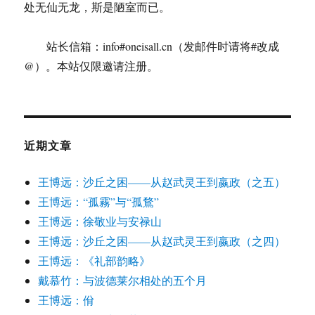
处无仙无龙，斯是陋室而已。
站长信箱：info#oneisall.cn（发邮件时请将#改成
@）。本站仅限邀请注册。
近期文章
王博远：沙丘之困——从赵武灵王到嬴政（之五）
王博远：“孤霧”与“孤鶩”
王博远：徐敬业与安禄山
王博远：沙丘之困——从赵武灵王到嬴政（之四）
王博远：《礼部韵略》
戴慕竹：与波德莱尔相处的五个月
王博远：佾