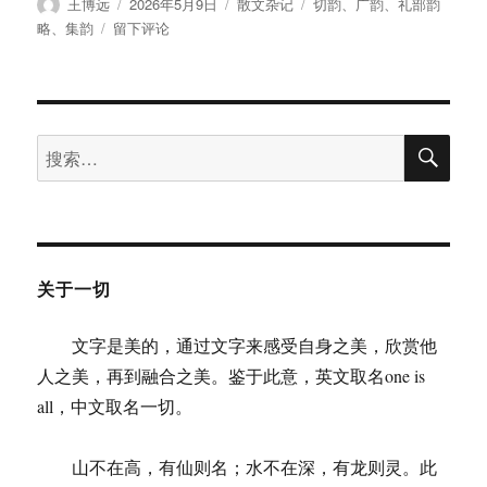
作
发
分
标
王博远
2026年5月9日
散文杂记
切韵
、
广韵
、
礼部韵
者
布
类
签
于
略
、
集韵
留下评论
于
王
博
远：
《礼
搜
部
搜
索
韵
索：
略》
关于一切
文字是美的，通过文字来感受自身之美，欣赏他
人之美，再到融合之美。鉴于此意，英文取名one is
all，中文取名一切。
山不在高，有仙则名；水不在深，有龙则灵。此