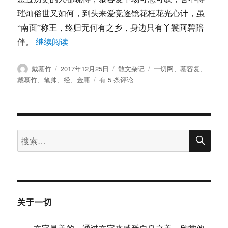
璀灿俗世又如何，到头来爱竞逐镜花枉花光心计，虽
“南面”称王，终归无何有之乡，身边只有丫鬟阿碧陪
“戴慕竹：经为什么难念？”
伴。
继续阅读
作
发
分
标
戴慕竹
2017年12月25日
散文杂记
一切网
、
慕容复
、
者
布
类
签
戴
戴慕竹
、
笔帅
、
经
、
金庸
有 5 条评论
于
慕
竹：
经
为
搜
什
搜
索
么
索：
难
念？
关于一切