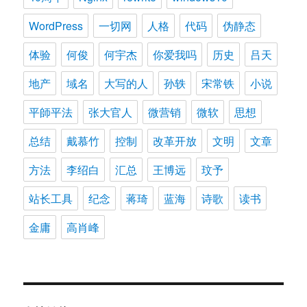
WordPress
一切网
人格
代码
伪静态
体验
何俊
何宇杰
你爱我吗
历史
吕天
地产
域名
大写的人
孙轶
宋常铁
小说
平師平法
张大官人
微营销
微软
思想
总结
戴慕竹
控制
改革开放
文明
文章
方法
李绍白
汇总
王博远
玟予
站长工具
纪念
蒋琦
蓝海
诗歌
读书
金庸
高肖峰