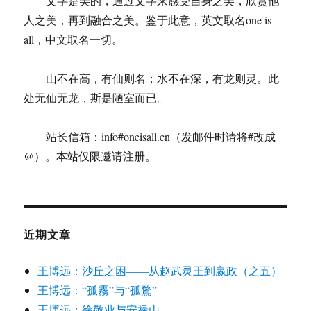
文字是美的，通过文字来感受自身之美，欣赏他
人之美，再到融合之美。鉴于此意，英文取名one is
all，中文取名一切。
山不在高，有仙则名；水不在深，有龙则灵。此
处无仙无龙，斯是陋室而已。
站长信箱：info#oneisall.cn（发邮件时请将#改成
@）。本站仅限邀请注册。
近期文章
王博远：沙丘之困——从赵武灵王到嬴政（之五）
王博远：“孤霧”与“孤鶩”
王博远：徐敬业与安禄山