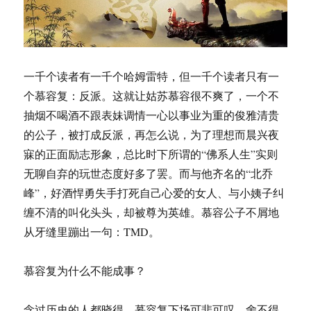
一千个读者有一千个哈姆雷特，但一千个读者只有一
个慕容复：反派。这就让姑苏慕容很不爽了，一个不
抽烟不喝酒不跟表妹调情一心以事业为重的俊雅清贵
的公子，被打成反派，再怎么说，为了理想而晨兴夜
寐的正面励志形象，总比时下所谓的“佛系人生”实则
无聊自弃的玩世态度好多了罢。而与他齐名的“北乔
峰”，好酒悍勇失手打死自己心爱的女人、与小姨子纠
缠不清的叫化头头，却被尊为英雄。慕容公子不屑地
从牙缝里蹦出一句：TMD。
慕容复为什么不能成事？
念过历史的人都晓得，慕容复下场可悲可叹，舍不得