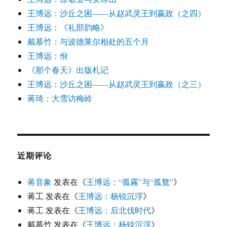
王博远：沙丘之困——从赵武灵王到嬴政（之四）
王博远：《礼部韵略》
戴慕竹：与波德莱尔相处的五个月
王博远：佾
《那个春天》出版札记
王博远：沙丘之困——从赵武灵王到嬴政（之三）
蒋琦：大雪访梅岭
近期评论
蒋音象
发表在《
王博远：“孤霧”与“孤鶩”
》
蒋工
发表在《
王博远：杨锐沉浮
》
蒋工
发表在《
王博远：后北伐时代
》
戴慕竹
发表在《
王博远：杨锐沉浮
》