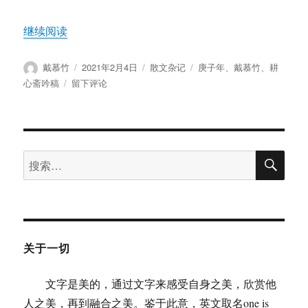
“戴慕竹：庚子年做的最后一本书”
继续阅读
作
发
分
标
戴慕竹
2021年2月4日
散文杂记
庚子年
、
戴慕竹
、
耕
者
布
类
签
于
心斋吟稿
留下评论
于
戴
慕
竹：
庚
搜
子
搜
索
年
索：
做
的
最
后
一
关于一切
本
书
文字是美的，通过文字来感受自身之美，欣赏他
人之美，再到融合之美。鉴于此意，英文取名one is