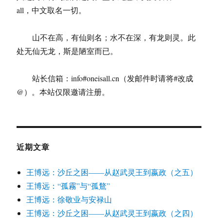
all，中文取名一切。
山不在高，有仙则名；水不在深，有龙则灵。此
处无仙无龙，斯是陋室而已。
站长信箱：info#oneisall.cn（发邮件时请将#改成
@）。本站仅限邀请注册。
近期文章
王博远：沙丘之困——从赵武灵王到嬴政（之五）
王博远：“孤霧”与“孤鶩”
王博远：徐敬业与安禄山
王博远：沙丘之困——从赵武灵王到嬴政（之四）