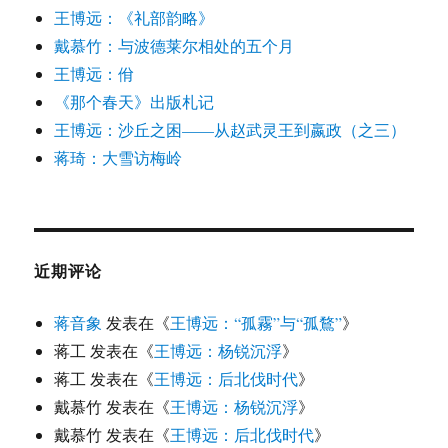
王博远：《礼部韵略》
戴慕竹：与波德莱尔相处的五个月
王博远：佾
《那个春天》出版札记
王博远：沙丘之困——从赵武灵王到嬴政（之三）
蒋琦：大雪访梅岭
近期评论
蒋音象
发表在《
王博远：“孤霧”与“孤鶩”
》
蒋工
发表在《
王博远：杨锐沉浮
》
蒋工
发表在《
王博远：后北伐时代
》
戴慕竹
发表在《
王博远：杨锐沉浮
》
戴慕竹
发表在《
王博远：后北伐时代
》