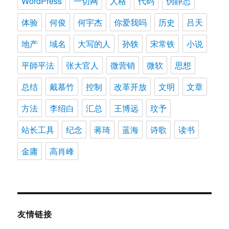
WordPress
一切网
人格
代码
伪静态
体验
何俊
何宇杰
你爱我吗
历史
吕天
地产
域名
大写的人
孙轶
宋常铁
小说
平師平法
张大官人
微营销
微软
思想
总结
戴慕竹
控制
改革开放
文明
文章
方法
李绍白
汇总
王博远
玟予
站长工具
纪念
蒋琦
蓝海
诗歌
读书
金庸
高肖峰
友情链接