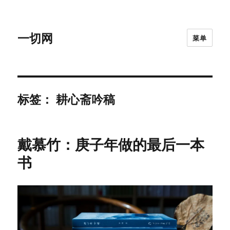
一切网
菜单
标签：
耕心斋吟稿
戴慕竹：庚子年做的最后一本
书