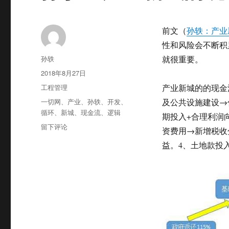
前文（
孙轶：产业
性和风险会不断积
作
孙轶
就很重要。
者
发
2018年8月27日
布
分
工程管理
产业新城的的现金
于
类
标
一切网
、
产业
、
孙轶
、
开发
、
及公共设施建设→
签
循环
、
新城
、
现金流
、
逻辑
期投入+合理利润
于
留下评论
资费用→新增税收
孙
益。4、土地款投
轶：
产
业
新
城
的
现
金