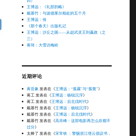
四）
王博远：《礼部韵略》
戴慕竹：与波德莱尔相处的五个月
王博远：佾
《那个春天》出版札记
王博远：沙丘之困——从赵武灵王到嬴政（之
三）
蒋琦：大雪访梅岭
近期评论
环与开发逻辑”
蒋音象
发表在《
王博远：“孤霧”与“孤鶩”
》
蒋工
发表在《
王博远：杨锐沉浮
》
蒋工
发表在《
王博远：后北伐时代
》
戴慕竹
发表在《
王博远：杨锐沉浮
》
戴慕竹
发表在《
王博远：后北伐时代
》
戴慕竹
发表在《
高肖峰：这部电影再怎么吹都不
过分
》
太棒了
发表在《
宋常铁 ：警惕浙江缙云倡议书，