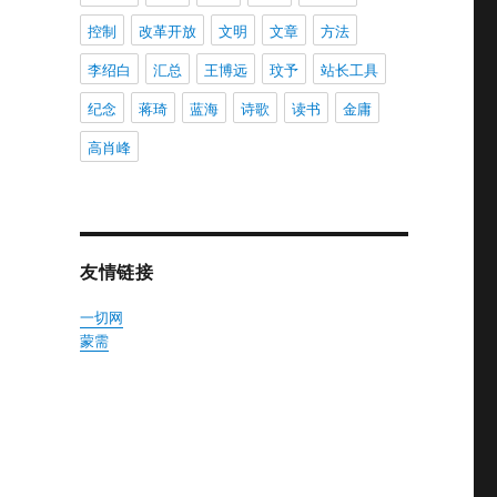
控制
改革开放
文明
文章
方法
李绍白
汇总
王博远
玟予
站长工具
纪念
蒋琦
蓝海
诗歌
读书
金庸
高肖峰
友情链接
一切网
蒙需