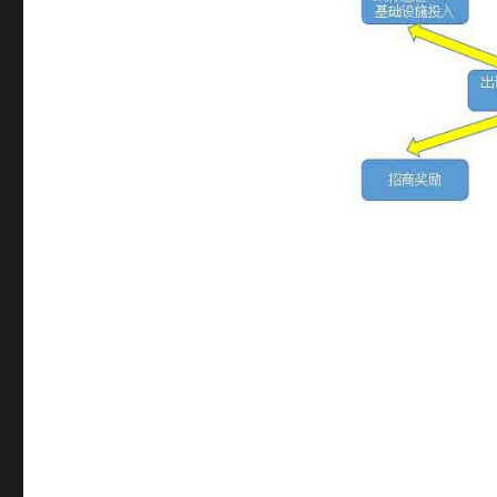
流
循
环
与
开
发
逻
辑