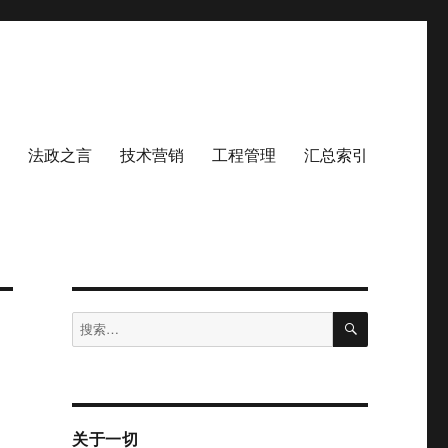
法政之言
技术营销
工程管理
汇总索引
搜
搜
索
索：
关于一切