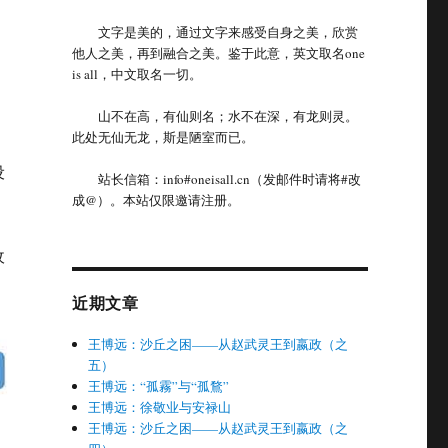
文字是美的，通过文字来感受自身之美，欣赏
他人之美，再到融合之美。鉴于此意，英文取名one
is all，中文取名一切。
山不在高，有仙则名；水不在深，有龙则灵。
此处无仙无龙，斯是陋室而已。
设
站长信箱：info#oneisall.cn（发邮件时请将#改
成@）。本站仅限邀请注册。
收
近期文章
王博远：沙丘之困——从赵武灵王到嬴政（之
五）
王博远：“孤霧”与“孤鶩”
王博远：徐敬业与安禄山
王博远：沙丘之困——从赵武灵王到嬴政（之