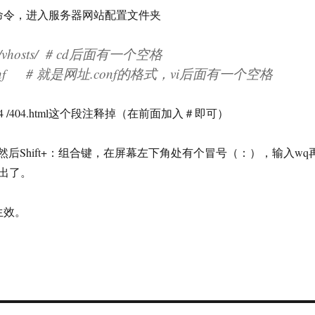
命令，进入服务器网站配置文件夹
inx/vhosts/ # cd后面有一个空格
.cn.conf # 就是网址.conf的格式，vi后面有一个空格
e 404 /404.html这个段注释掉（在前面加入＃即可）
，然后Shift+：组合键，在屏幕左下角处有个冒号（：），输入wq
出了。
生效。