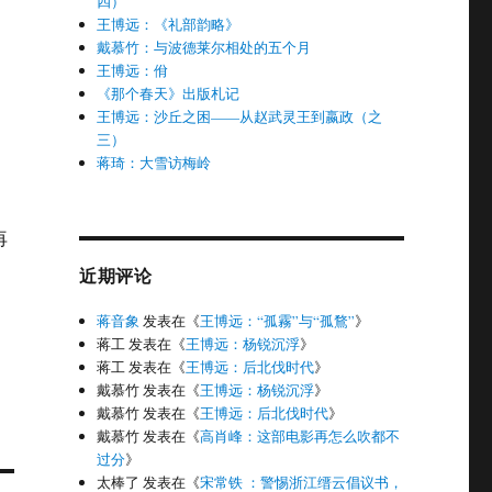
四）
王博远：《礼部韵略》
戴慕竹：与波德莱尔相处的五个月
王博远：佾
《那个春天》出版札记
王博远：沙丘之困——从赵武灵王到嬴政（之
三）
蒋琦：大雪访梅岭
再
近期评论
蒋音象
发表在《
王博远：“孤霧”与“孤鶩”
》
蒋工
发表在《
王博远：杨锐沉浮
》
蒋工
发表在《
王博远：后北伐时代
》
戴慕竹
发表在《
王博远：杨锐沉浮
》
戴慕竹
发表在《
王博远：后北伐时代
》
戴慕竹
发表在《
高肖峰：这部电影再怎么吹都不
过分
》
太棒了
发表在《
宋常铁 ：警惕浙江缙云倡议书，