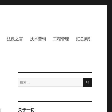
法政之言
技术营销
工程管理
汇总索引
搜
搜
索
索：
关于一切
到