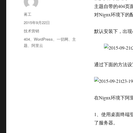
主题自带的404页面
作
蒋工
对Nignx环境下
者
发
2015年9月22日
布
分
技术营销
默认安装下，出现40
于
类
标
404
、
WordPress
、
一切网
、
主
签
题
、
阿里云
通过下面的方法设置
在Nignx环境下阿
1、使用桌面终端登入
了服务器。