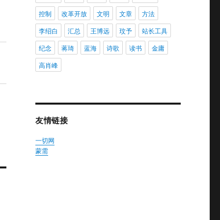
控制
改革开放
文明
文章
方法
李绍白
汇总
王博远
玟予
站长工具
纪念
蒋琦
蓝海
诗歌
读书
金庸
高肖峰
友情链接
一切网
蒙需