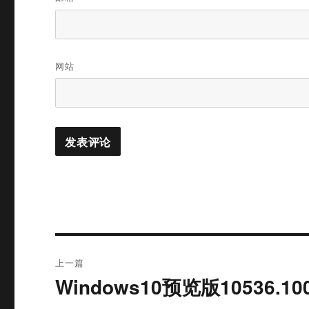
网站
文
上一篇
章
Windows10预览版10536.1
上
篇
导