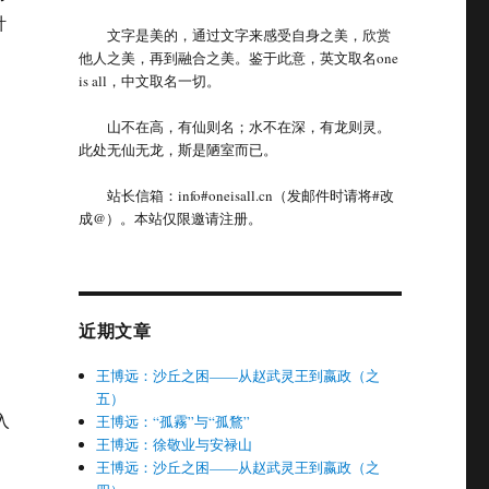
针
文字是美的，通过文字来感受自身之美，欣赏
他人之美，再到融合之美。鉴于此意，英文取名one
is all，中文取名一切。
山不在高，有仙则名；水不在深，有龙则灵。
此处无仙无龙，斯是陋室而已。
站长信箱：info#oneisall.cn（发邮件时请将#改
成@）。本站仅限邀请注册。
近期文章
王博远：沙丘之困——从赵武灵王到嬴政（之
五）
入
王博远：“孤霧”与“孤鶩”
王博远：徐敬业与安禄山
王博远：沙丘之困——从赵武灵王到嬴政（之