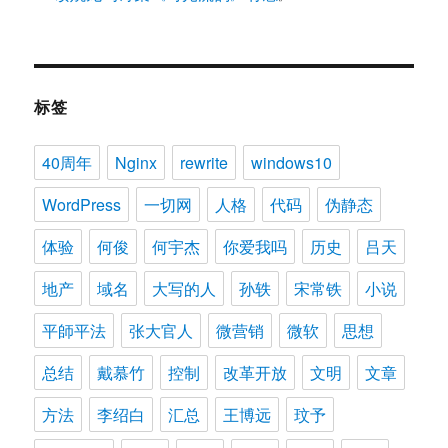
标签
40周年
Nginx
rewrite
windows10
WordPress
一切网
人格
代码
伪静态
体验
何俊
何宇杰
你爱我吗
历史
吕天
地产
域名
大写的人
孙轶
宋常铁
小说
平師平法
张大官人
微营销
微软
思想
总结
戴慕竹
控制
改革开放
文明
文章
方法
李绍白
汇总
王博远
玟予