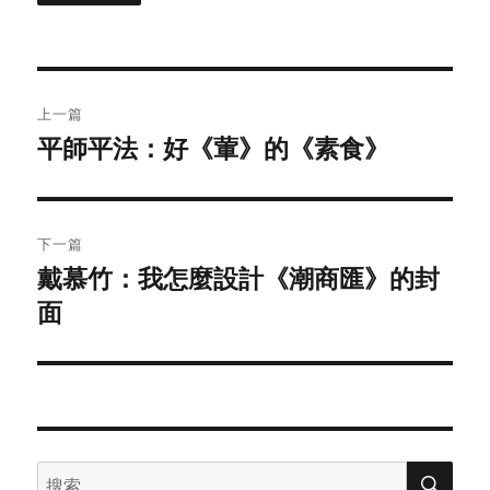
文
上一篇
章
平師平法：好《葷》的《素食》
上
篇
导
文
航
章：
下一篇
戴慕竹：我怎麼設計《潮商匯》的封
下
面
篇
文
章：
搜
搜
索