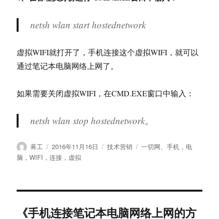
netsh wlan start hostednetwork
虚拟WIFI就打开了，手机连接这个虚拟WIFI，就可以
通过笔记本电脑网络上网了。
如果需要关闭虚拟WIFI，在CMD.EXE窗口中输入：
netsh wlan stop hostednetwork。
作
发
分
标
蒋工
2016年11月16日
技术营销
一切网
、
手机，电
者
布
类
签
脑，WIFI，连接，虚拟
于
《手机连接笔记本电脑网络上网的方