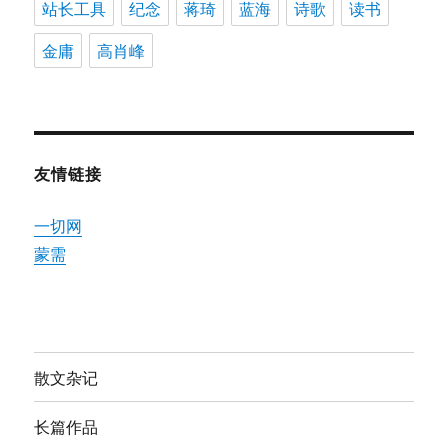
站长工具
纪念
蒋琦
蓝海
诗歌
读书
金庸
高肖峰
友情链接
一切网
蒙需
散文杂记
长篇作品