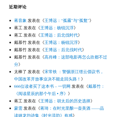
近期评论
蒋音象
发表在《
王博远：“孤霧”与“孤鶩”
》
蒋工
发表在《
王博远：杨锐沉浮
》
蒋工
发表在《
王博远：后北伐时代
》
戴慕竹
发表在《
王博远：杨锐沉浮
》
戴慕竹
发表在《
王博远：后北伐时代
》
戴慕竹
发表在《
高肖峰：这部电影再怎么吹都不过
分
》
太棒了
发表在《
宋常铁 ：警惕浙江缙云倡议书，
中国改革开放事业决不能走回头路！
》
666位读者买了这本书 – 一切网
发表在《
戴慕竹：
《阅读星辰的那个午后 • 序》
》
蒋工
发表在《
王博远：胡太后的历史选择
》
蒙需
发表在《
蒋琦：在时光里酿一壶美酒 ——品
读姚龙均诗集《时光流韵》有感
》