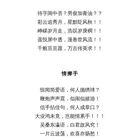
待字闺中否？男俊加膏油？？
彩云追秀月，星默眨风秋！！
峥嵘岁月走，浩叹岁庚稠！！
遥悦屏中透，漫卷世风流！！
千般亘亘愿，万古传英求！！
情撵手
惊闻简爱语，何人抛绣球？
鞭炮声声震，似闹似嬉游！
信手拈佳句，何人成章口？
大业鸿未竟，岂能情累手！！！
吴桑东瀛语，白君故风究！
一片云波荡，欢喜亦肠愁！