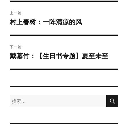
文
上一篇
章
村上春树：一阵清凉的风
上
篇
导
文
航
章：
下一篇
戴慕竹：【生日书专题】夏至未至
下
篇
文
章：
搜
搜
索
索：