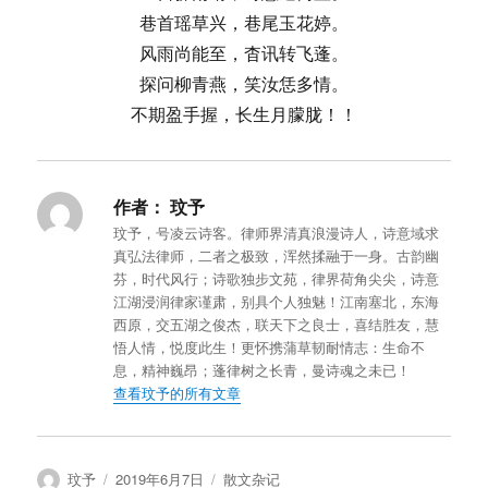
巷首瑶草兴，巷尾玉花婷。
风雨尚能至，杳讯转飞蓬。
探问柳青燕，笑汝恁多情。
不期盈手握，长生月朦胧！！
作者：
玟予
玟予，号凌云诗客。律师界清真浪漫诗人，诗意域求
真弘法律师，二者之极致，浑然揉融于一身。古韵幽
芬，时代风行；诗歌独步文苑，律界荷角尖尖，诗意
江湖浸润律家谨肃，别具个人独魅！江南塞北，东海
西原，交五湖之俊杰，联天下之良士，喜结胜友，慧
悟人情，悦度此生！更怀携蒲草韧耐情志：生命不
息，精神巍昂；蓬律树之长青，曼诗魂之未已！
查看玟予的所有文章
作
发
分
玟予
2019年6月7日
散文杂记