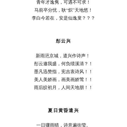
青年才逸隽，可遇不可求！
马前卒分忧，耿“炽”天地悠！
李白今若在，安是仙逸叟？？？
彤云兴
新雨浥京城，遣兴作诗声！
彤云邀我盛，何负绩溪清？！
墨凡迅赞指，宪吉衷诗风！！
美人美娇画，画美画娇莺！！
雨后皎初月，人间天地朋！！
夏日黄昏遣兴
一日骤雨晴，诗意遍街莹。