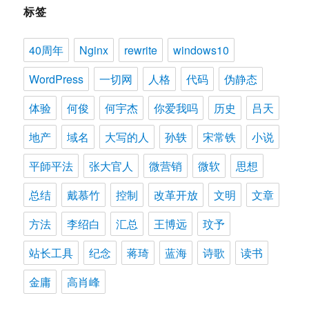
标签
40周年
Nginx
rewrite
windows10
WordPress
一切网
人格
代码
伪静态
体验
何俊
何宇杰
你爱我吗
历史
吕天
地产
域名
大写的人
孙轶
宋常铁
小说
平師平法
张大官人
微营销
微软
思想
总结
戴慕竹
控制
改革开放
文明
文章
方法
李绍白
汇总
王博远
玟予
站长工具
纪念
蒋琦
蓝海
诗歌
读书
金庸
高肖峰