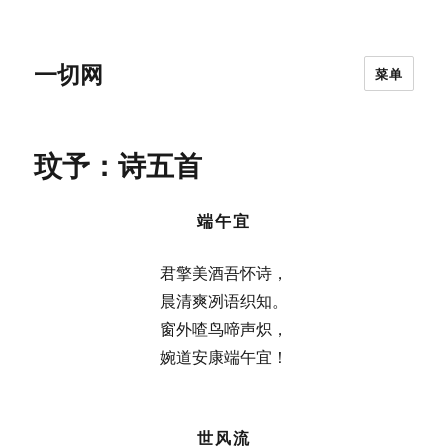
一切网
菜单
玟予：诗五首
端午宜
君擎美酒吾怀诗，
晨清爽冽语织知。
窗外喳鸟啼声炽，
婉道安康端午宜！
世风流