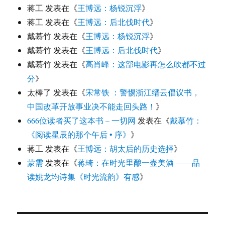
蒋工
发表在《
王博远：杨锐沉浮
》
蒋工
发表在《
王博远：后北伐时代
》
戴慕竹
发表在《
王博远：杨锐沉浮
》
戴慕竹
发表在《
王博远：后北伐时代
》
戴慕竹
发表在《
高肖峰：这部电影再怎么吹都不过
分
》
太棒了
发表在《
宋常铁 ：警惕浙江缙云倡议书，
中国改革开放事业决不能走回头路！
》
666位读者买了这本书 – 一切网
发表在《
戴慕竹：
《阅读星辰的那个午后 • 序》
》
蒋工
发表在《
王博远：胡太后的历史选择
》
蒙需
发表在《
蒋琦：在时光里酿一壶美酒 ——品
读姚龙均诗集《时光流韵》有感
》