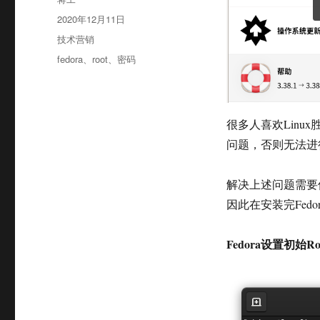
者
发
2020年12月11日
布
分
技术营销
于
类
标
fedora
、
root
、
密码
签
很多人喜欢Linux
问题，否则无法进
解决上述问题需要使
因此在安装完Fedo
Fedora设置初始