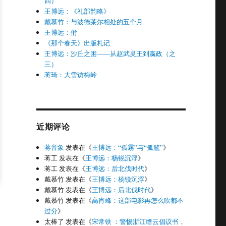
四）
王博远：《礼部韵略》
戴慕竹：与波德莱尔相处的五个月
王博远：佾
《那个春天》出版札记
王博远：沙丘之困——从赵武灵王到嬴政（之
三）
蒋琦：大雪访梅岭
近期评论
蒋音象
发表在《
王博远：“孤霧”与“孤鶩”
》
蒋工
发表在《
王博远：杨锐沉浮
》
蒋工
发表在《
王博远：后北伐时代
》
戴慕竹
发表在《
王博远：杨锐沉浮
》
戴慕竹
发表在《
王博远：后北伐时代
》
戴慕竹
发表在《
高肖峰：这部电影再怎么吹都不
过分
》
太棒了
发表在《
宋常铁 ：警惕浙江缙云倡议书，