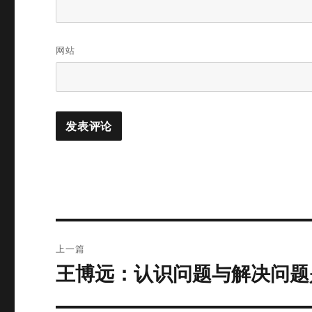
网站
文
上一篇
章
王博远：认识问题与解决问题
上
篇
导
文