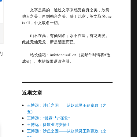
文字是美的，通过文字来感受自身之美，欣赏
他人之美，再到融合之美。鉴于此意，英文取名one
is all，中文取名一切。
山不在高，有仙则名；水不在深，有龙则灵。
此处无仙无龙，斯是陋室而已。
的
站长信箱：info#oneisall.cn（发邮件时请将#改
成@）。本站仅限邀请注册。
。
近期文章
王博远：沙丘之困——从赵武灵王到嬴政（之
五）
王博远：“孤霧”与“孤鶩”
王博远：徐敬业与安禄山
王博远：沙丘之困——从赵武灵王到嬴政（之