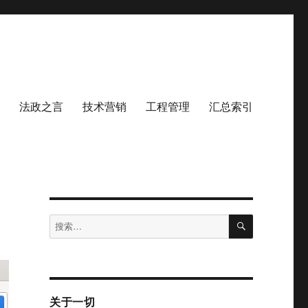
法政之言
技术营销
工程管理
汇总索引
搜
搜
索
索：
关于一切