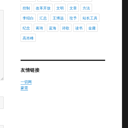
控制
改革开放
文明
文章
方法
李绍白
汇总
王博远
玟予
站长工具
纪念
蒋琦
蓝海
诗歌
读书
金庸
高肖峰
友情链接
一切网
蒙需