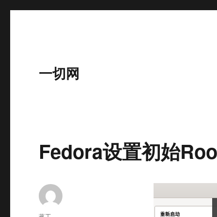
一切网
Fedora设置初始Ro
作
蒋工