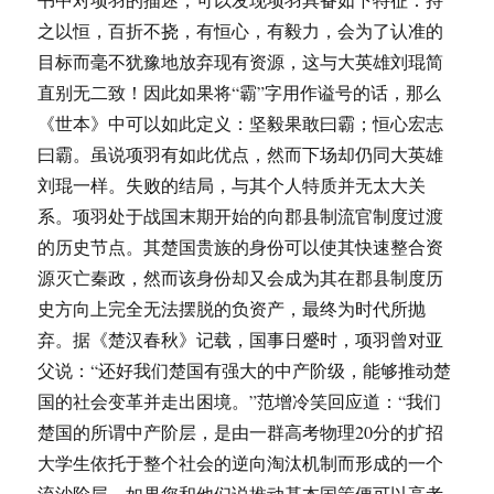
之以恒，百折不挠，有恒心，有毅力，会为了认准的
目标而毫不犹豫地放弃现有资源，这与大英雄刘琨简
直别无二致！因此如果将“霸”字用作谥号的话，那么
《世本》中可以如此定义：坚毅果敢曰霸；恒心宏志
曰霸。虽说项羽有如此优点，然而下场却仍同大英雄
刘琨一样。失败的结局，与其个人特质并无太大关
系。项羽处于战国末期开始的向郡县制流官制度过渡
的历史节点。其楚国贵族的身份可以使其快速整合资
源灭亡秦政，然而该身份却又会成为其在郡县制度历
史方向上完全无法摆脱的负资产，最终为时代所抛
弃。据《楚汉春秋》记载，国事日蹙时，项羽曾对亚
父说：“还好我们楚国有强大的中产阶级，能够推动楚
国的社会变革并走出困境。”范增冷笑回应道：“我们
楚国的所谓中产阶层，是由一群高考物理20分的扩招
大学生依托于整个社会的逆向淘汰机制而形成的一个
流沙阶层。如果您和他们说推动基本国策便可以高考