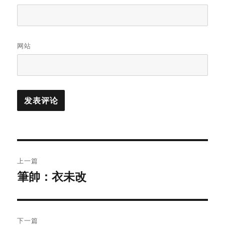
网站
文
上一篇
章
筆帥：衣未改
上
篇
导
文
航
章：
下一篇