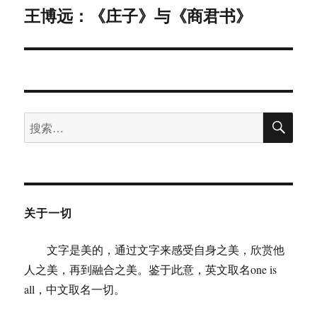
王博远：《庄子》与《商君书》
下
篇
文
章：
搜
搜
索
索：
关于一切
文字是美的，通过文字来感受自身之美，欣赏他
人之美，再到融合之美。鉴于此意，英文取名one is
all，中文取名一切。