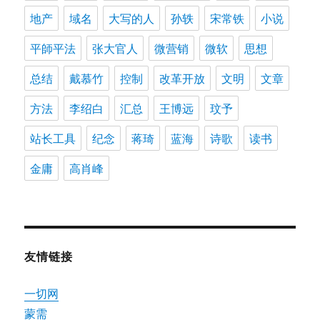
地产
域名
大写的人
孙轶
宋常铁
小说
平師平法
张大官人
微营销
微软
思想
总结
戴慕竹
控制
改革开放
文明
文章
方法
李绍白
汇总
王博远
玟予
站长工具
纪念
蒋琦
蓝海
诗歌
读书
金庸
高肖峰
友情链接
一切网
蒙需