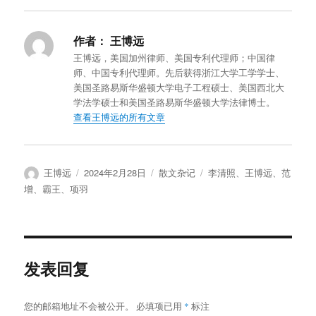
作者：
王博远
王博远，美国加州律师、美国专利代理师；中国律
师、中国专利代理师。先后获得浙江大学工学学士、
美国圣路易斯华盛顿大学电子工程硕士、美国西北大
学法学硕士和美国圣路易斯华盛顿大学法律博士。
查看王博远的所有文章
作
发
分
标
王博远
2024年2月28日
散文杂记
李清照
、
王博远
、
范
者
布
类
签
增
、
霸王
、
项羽
于
发表回复
您的邮箱地址不会被公开。
必填项已用
*
标注