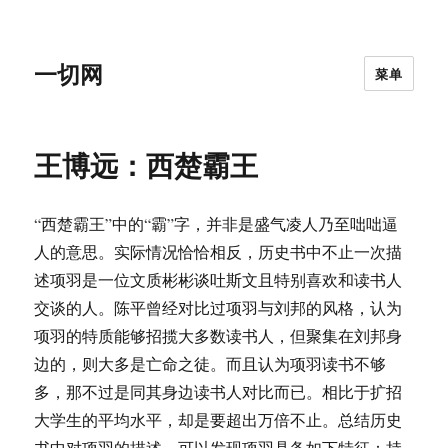
一切网
菜单
王博远：西楚霸王
“西楚霸王”中的“霸”字，并非是盛气凌人乃至咄咄逼
人的意思。实际情况恰恰相反，历史书中不止一次描
述项羽是一位文质彬彬谈吐斯文且特别喜欢和读书人
交谈的人。陈平曾经对比过项羽与刘邦的风格，认为
项羽的特质能够招揽大多数读书人，但聚集在刘邦身
边的，则大多是亡命之徒。而且认为项羽读书不够
多，那不过是同其身边读书人对比而已。相比于扩招
大学生的平均水平，却是要超出万倍不止。总结历史
书中对项羽的描述，可以发现项羽具备如下特征：持