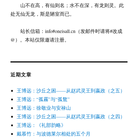
山不在高，有仙则名；水不在深，有龙则灵。此
处无仙无龙，斯是陋室而已。
站长信箱：info#oneisall.cn（发邮件时请将#改成
@）。本站仅限邀请注册。
近期文章
王博远：沙丘之困——从赵武灵王到嬴政（之五）
王博远：“孤霧”与“孤鶩”
王博远：徐敬业与安禄山
王博远：沙丘之困——从赵武灵王到嬴政（之四）
王博远：《礼部韵略》
戴慕竹：与波德莱尔相处的五个月