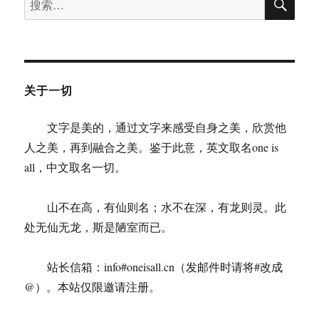
索
明
索：
社
会
的
基
础，
关于一切
尊
重
文字是美的，通过文字来感受自身之美，欣赏他
人
格
人之美，再到融合之美。鉴于此意，英文取名one is
是
all，中文取名一切。
一
切
道
山不在高，有仙则名；水不在深，有龙则灵。此
德
处无仙无龙，斯是陋室而已。
的
前
提
站长信箱：info#oneisall.cn（发邮件时请将#改成
（一）
@）。本站仅限邀请注册。