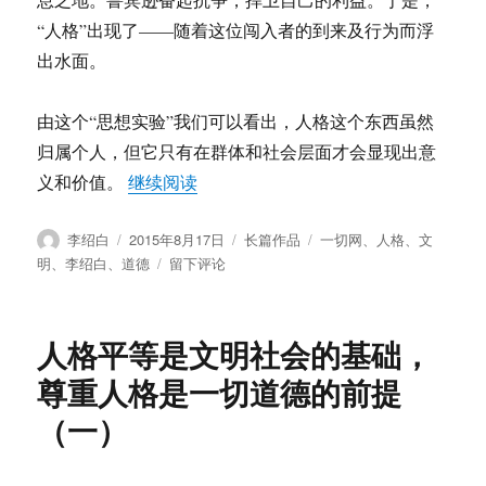
道
“人格”出现了——随着这位闯入者的到来及行为而浮
德
出水面。
的
前
提
由这个“思想实验”我们可以看出，人格这个东西虽然
（三）
归属个人，但它只有在群体和社会层面才会显现出意
“人格平等是文明社会的基础，尊重人
义和价值。
继续阅读
作
发
分
标
李绍白
2015年8月17日
长篇作品
一切网
、
人格
、
文
者
布
类
签
于
明
、
李绍白
、
道德
留下评论
于
人
格
平
人格平等是文明社会的基础，
等
是
尊重人格是一切道德的前提
文
（一）
明
社
会