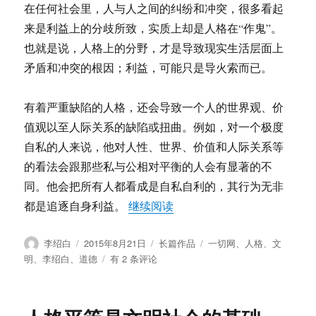
在任何社会里，人与人之间的纠纷和冲突，很多看起
来是利益上的分歧所致，实质上却是人格在“作鬼”。
也就是说，人格上的分野，才是导致现实生活层面上
矛盾和冲突的根因；利益，可能只是导火索而已。
有着严重缺陷的人格，还会导致一个人的世界观、价
值观以至人际关系的缺陷或扭曲。例如，对一个极度
自私的人来说，他对人性、世界、价值和人际关系等
的看法会跟那些私与公相对平衡的人会有显著的不
同。他会把所有人都看成是自私自利的，其行为无非
“人格平等是文明社会的基础
都是追逐自身利益。
继续阅读
作
发
分
标
李绍白
2015年8月21日
长篇作品
一切网
、
人格
、
文
者
布
类
签
人
明
、
李绍白
、
道德
有 2 条评论
于
格
平
等