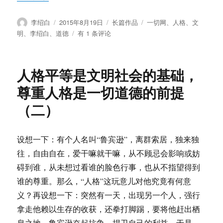
作
发
分
标
李绍白
2015年8月19日
长篇作品
一切网
、
人格
、
文
者
布
类
签
人
明
、
李绍白
、
道德
有 1 条评论
于
格
平
等
人格平等是文明社会的基础，
是
文
尊重人格是一切道德的前提
明
（二）
社
会
的
基
设想一下：有个人名叫“鲁宾逊”，离群索居，独来独
础，
往，自由自在，爱干嘛就干嘛，从不顾忌会影响或妨
尊
碍到谁，从未想过看谁的脸色行事，也从不指望得到
重
人
谁的尊重。那么，“人格”这玩意儿对他究竟有何意
格
义？再设想一下：突然有一天，出现另一个人，强行
是
拿走他赖以生存的收获，还拳打脚踢，要将他赶出栖
一
切
息之地。鲁宾逊奋起抗争，捍卫自己的利益。于是，