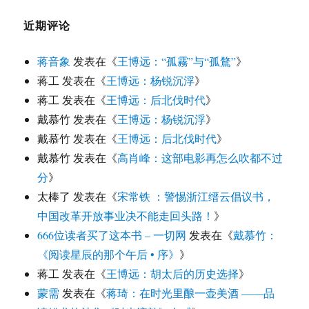
近期评论
蒋音象
发表在《
王博远：“孤霧”与“孤鶩”
》
蒋工
发表在《
王博远：杨锐沉浮
》
蒋工
发表在《
王博远：后北伐时代
》
戴慕竹
发表在《
王博远：杨锐沉浮
》
戴慕竹
发表在《
王博远：后北伐时代
》
戴慕竹
发表在《
高肖峰：这部电影再怎么吹都不过
分
》
太棒了
发表在《
宋常铁 ：警惕浙江缙云倡议书，
中国改革开放事业决不能走回头路！
》
666位读者买了这本书 – 一切网
发表在《
戴慕竹：
《阅读星辰的那个午后 • 序》
》
蒋工
发表在《
王博远：胡太后的历史选择
》
蒙需
发表在《
蒋琦：在时光里酿一壶美酒 ——品