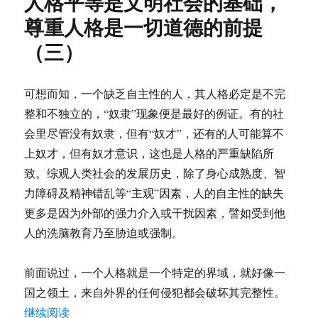
人格平等是文明社会的基础，
是
文
尊重人格是一切道德的前提
明
（三）
社
会
的
基
可想而知，一个缺乏自主性的人，其人格必定是不完
础，
整和不独立的，“奴隶”现象便是最好的例证。有的社
尊
会里尽管没有奴隶，但有“奴才”，还有的人可能算不
重
人
上奴才，但有奴才意识，这也是人格的严重缺陷所
格
致。综观人类社会的发展历史，除了身心成熟度、智
是
力障碍及精神错乱等“主观”因素，人的自主性的缺失
一
切
更多是因为外部的强力介入或干扰因素，譬如受到他
道
人的洗脑教育乃至胁迫或强制。
德
的
前
前面说过，一个人格就是一个特定的界域，就好像一
提
国之领土，来自外界的任何侵犯都会破坏其完整性。
（四）
“人格平等是文明社会的基础，尊重人格是一切道
继续阅读