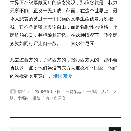
的
世界正在被厚颜无耻的信念淹没，那信念就是，权力
基
无所不能，正义一无所成。然而，在这个世界上，最
础，
令人悲哀的莫过于一个民族的文学生命被暴力所摧
尊
重
残。它不单是禁止舆论自由，而是强制性地桎梏一个
人
民族的心灵，并根除其记忆。在这种情况下，整个民
格
族就如同行尸走肉一般。——索尔仁尼琴
是
一
切
凡去过西方的，了解西方的，接触西方人的，都不会
道
否认这一点：他们远没有东方人那么在乎国家，他们
德
的
“人格平等是文明社会的基础
的胸襟确实更宽广，
继续阅读
前
提
作
发
分
标
李绍白
2015年8月14日
长篇作品
一切网
、
人格
、
文
（二）
者
布
类
签
人
明
、
李绍白
、
道德
有 3 条评论
于
格
平
等
是
搜
文
搜