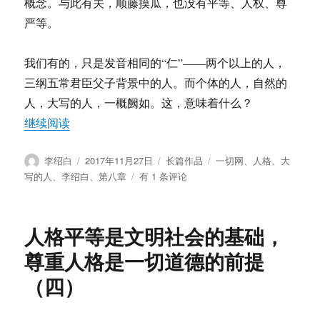
概念。与此有关，顺藤摸瓜，也没有平等、人权、尊
严等。
我们有的，只是发音相同的“仁”——两个以上的人，
三纲五常君臣父子背景中的人。而个体的人，自然的
人，大写的人，一概阙如。这，意味着什么？
“《大写的人》第八章 ：人格”
继续阅读
作
发
分
标
李绍白
2017年11月27日
长篇作品
一切网
、
人格
、
大
者
布
类
签
《大
写的人
、
李绍白
、
第八章
有 1 条评论
于
写
的
人》
人格平等是文明社会的基础，
第
八
尊重人格是一切道德的前提
章
（四）
：
人
格