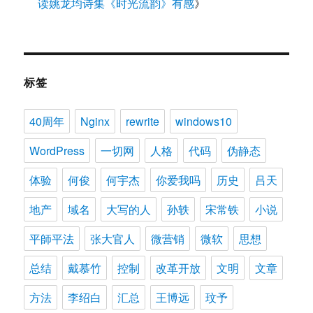
读姚龙均诗集《时光流韵》有感
》
标签
40周年
Nginx
rewrite
windows10
WordPress
一切网
人格
代码
伪静态
体验
何俊
何宇杰
你爱我吗
历史
吕天
地产
域名
大写的人
孙轶
宋常铁
小说
平師平法
张大官人
微营销
微软
思想
总结
戴慕竹
控制
改革开放
文明
文章
方法
李绍白
汇总
王博远
玟予