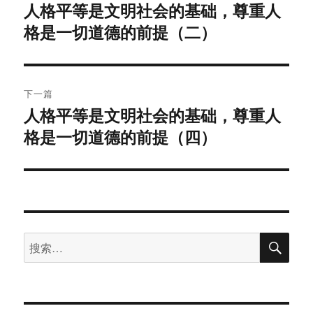
章
人格平等是文明社会的基础，尊重人
上
格是一切道德的前提（二）
篇
导
文
航
章：
下一篇
人格平等是文明社会的基础，尊重人
下
格是一切道德的前提（四）
篇
文
章：
搜
搜
索
索：