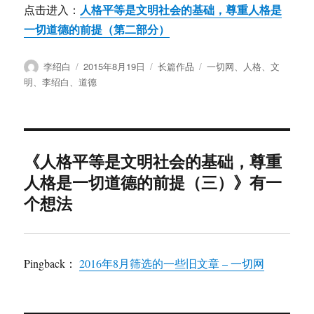
人格平等是文明社会的基础，尊重人格是
点击进入：
一切道德的前提（第二部分）
作
发
分
标
李绍白
2015年8月19日
长篇作品
一切网
、
人格
、
文
者
布
类
签
明
、
李绍白
、
道德
于
《人格平等是文明社会的基础，尊重
人格是一切道德的前提（三）》有一
个想法
Pingback：
2016年8月筛选的一些旧文章 – 一切网