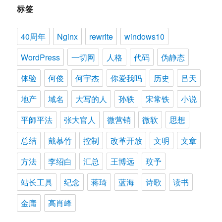
标签
40周年
Nginx
rewrite
windows10
WordPress
一切网
人格
代码
伪静态
体验
何俊
何宇杰
你爱我吗
历史
吕天
地产
域名
大写的人
孙轶
宋常铁
小说
平師平法
张大官人
微营销
微软
思想
总结
戴慕竹
控制
改革开放
文明
文章
方法
李绍白
汇总
王博远
玟予
站长工具
纪念
蒋琦
蓝海
诗歌
读书
金庸
高肖峰