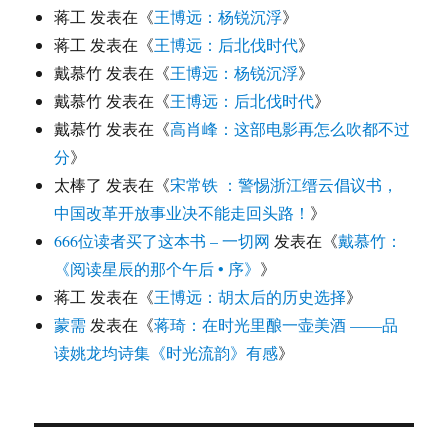
蒋工
发表在《
王博远：杨锐沉浮
》
蒋工
发表在《
王博远：后北伐时代
》
戴慕竹
发表在《
王博远：杨锐沉浮
》
戴慕竹
发表在《
王博远：后北伐时代
》
戴慕竹
发表在《
高肖峰：这部电影再怎么吹都不过
分
》
太棒了
发表在《
宋常铁 ：警惕浙江缙云倡议书，
中国改革开放事业决不能走回头路！
》
666位读者买了这本书 – 一切网
发表在《
戴慕竹：
《阅读星辰的那个午后 • 序》
》
蒋工
发表在《
王博远：胡太后的历史选择
》
蒙需
发表在《
蒋琦：在时光里酿一壶美酒 ——品
读姚龙均诗集《时光流韵》有感
》