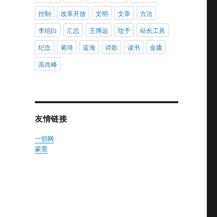
控制
改革开放
文明
文章
方法
李绍白
汇总
王博远
玟予
站长工具
纪念
蒋琦
蓝海
诗歌
读书
金庸
高肖峰
友情链接
一切网
蒙需
。