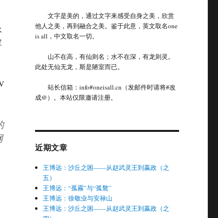
文字是美的，通过文字来感受自身之美，欣赏
他人之美，再到融合之美。鉴于此意，英文取名one
永
is all，中文取名一切。
罩
山不在高，有仙则名；水不在深，有龙则灵。
此处无仙无龙，斯是陋室而已。
V
站长信箱：info#oneisall.cn（发邮件时请将#改
成@）。本站仅限邀请注册。
的
网
近期文章
王博远：沙丘之困——从赵武灵王到嬴政（之
五）
王博远：“孤霧”与“孤鶩”
王博远：徐敬业与安禄山
王博远：沙丘之困——从赵武灵王到嬴政（之