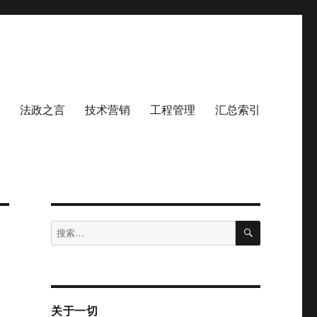
法政之言
技术营销
工程管理
汇总索引
搜
搜
索
索：
关于一切