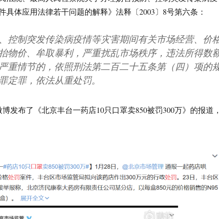
件具体应用法律若干问题的解释》法释〔2003〕8号第六条：
、控制突发传染病疫情等灾害期间有关市场经营、价
抬物价、牟取暴利，严重扰乱市场秩序，违法所得数
严重情节的，依照刑法第二百二十五条第（四）项的
罪定罪，依法从重处罚。
微博发布了《北京丰台一药店10只口罩卖850被罚300万》的报道