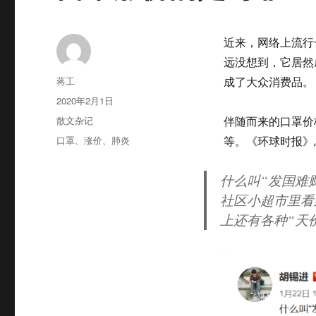
近来，网络上流行
远没想到，它居然
作
蒋工
成了大众消费品。
者
发
2020年2月1日
布
分
散文杂记
伴随而来的口罩价
于
类
标
口罩
、
涨价
、
肺炎
等。《环球时报》
签
什么叫“发国难
社区小超市里看
上还有各种“天