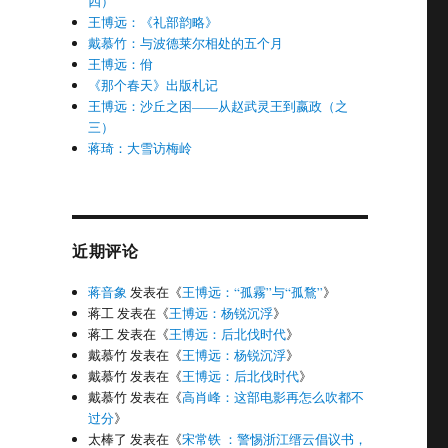
四）
王博远：《礼部韵略》
戴慕竹：与波德莱尔相处的五个月
王博远：佾
《那个春天》出版札记
王博远：沙丘之困——从赵武灵王到嬴政（之
三）
蒋琦：大雪访梅岭
近期评论
蒋音象
发表在《
王博远：“孤霧”与“孤鶩”
》
蒋工
发表在《
王博远：杨锐沉浮
》
蒋工
发表在《
王博远：后北伐时代
》
戴慕竹
发表在《
王博远：杨锐沉浮
》
戴慕竹
发表在《
王博远：后北伐时代
》
戴慕竹
发表在《
高肖峰：这部电影再怎么吹都不
过分
》
太棒了
发表在《
宋常铁 ：警惕浙江缙云倡议书，