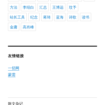
方法
李绍白
汇总
王博远
玟予
站长工具
纪念
蒋琦
蓝海
诗歌
读书
金庸
高肖峰
友情链接
一切网
蒙需
散文杂记