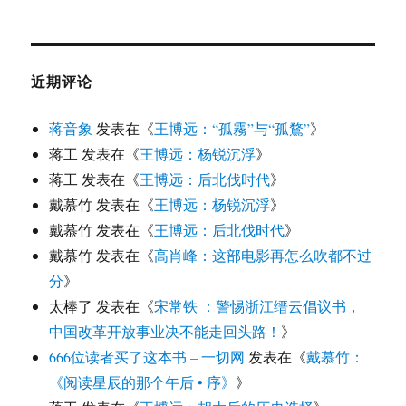
近期评论
蒋音象
发表在《
王博远：“孤霧”与“孤鶩”
》
蒋工
发表在《
王博远：杨锐沉浮
》
蒋工
发表在《
王博远：后北伐时代
》
戴慕竹
发表在《
王博远：杨锐沉浮
》
戴慕竹
发表在《
王博远：后北伐时代
》
戴慕竹
发表在《
高肖峰：这部电影再怎么吹都不过
分
》
太棒了
发表在《
宋常铁 ：警惕浙江缙云倡议书，
中国改革开放事业决不能走回头路！
》
666位读者买了这本书 – 一切网
发表在《
戴慕竹：
《阅读星辰的那个午后 • 序》
》