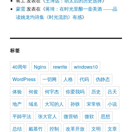
蒋工
发表在《
王博远：胡太后的历史选择
》
蒙需
发表在《
蒋琦：在时光里酿一壶美酒 ——品
读姚龙均诗集《时光流韵》有感
》
标签
40周年
Nginx
rewrite
windows10
WordPress
一切网
人格
代码
伪静态
体验
何俊
何宇杰
你爱我吗
历史
吕天
地产
域名
大写的人
孙轶
宋常铁
小说
平師平法
张大官人
微营销
微软
思想
总结
戴慕竹
控制
改革开放
文明
文章