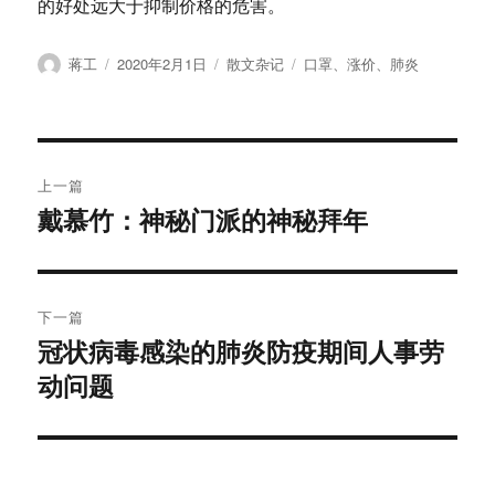
的好处远大于抑制价格的危害。
作
发
分
标
蒋工
2020年2月1日
散文杂记
口罩
、
涨价
、
肺炎
者
布
类
签
于
文
上一篇
章
戴慕竹：神秘门派的神秘拜年
上
篇
导
文
航
章：
下一篇
冠状病毒感染的肺炎防疫期间人事劳
下
动问题
篇
文
章：