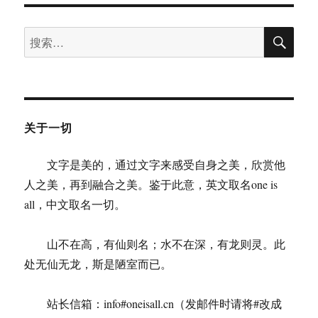
搜
搜
索
索：
关于一切
文字是美的，通过文字来感受自身之美，欣赏他
人之美，再到融合之美。鉴于此意，英文取名one is
all，中文取名一切。
山不在高，有仙则名；水不在深，有龙则灵。此
处无仙无龙，斯是陋室而已。
站长信箱：info#oneisall.cn（发邮件时请将#改成