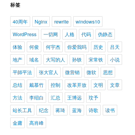
标签
40周年
Nginx
rewrite
windows10
WordPress
一切网
人格
代码
伪静态
体验
何俊
何宇杰
你爱我吗
历史
吕天
地产
域名
大写的人
孙轶
宋常铁
小说
平師平法
张大官人
微营销
微软
思想
总结
戴慕竹
控制
改革开放
文明
文章
方法
李绍白
汇总
王博远
玟予
站长工具
纪念
蒋琦
蓝海
诗歌
读书
金庸
高肖峰