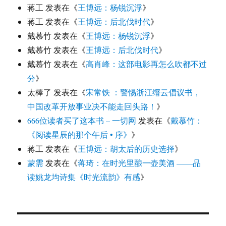
蒋工
发表在《
王博远：杨锐沉浮
》
蒋工
发表在《
王博远：后北伐时代
》
戴慕竹
发表在《
王博远：杨锐沉浮
》
戴慕竹
发表在《
王博远：后北伐时代
》
戴慕竹
发表在《
高肖峰：这部电影再怎么吹都不过
分
》
太棒了
发表在《
宋常铁 ：警惕浙江缙云倡议书，
中国改革开放事业决不能走回头路！
》
666位读者买了这本书 – 一切网
发表在《
戴慕竹：
《阅读星辰的那个午后 • 序》
》
蒋工
发表在《
王博远：胡太后的历史选择
》
蒙需
发表在《
蒋琦：在时光里酿一壶美酒 ——品
读姚龙均诗集《时光流韵》有感
》