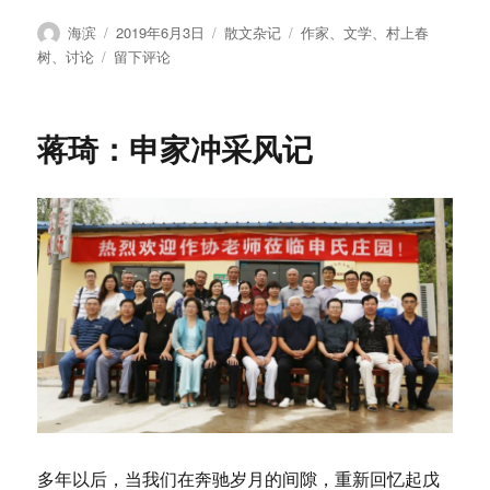
作
发
分
标
海滨
2019年6月3日
散文杂记
作家
、
文学
、
村上春
者
布
类
签
于
树
、
讨论
留下评论
于
村
上
春
蒋琦：申家冲采风记
树：
一
阵
清
凉
的
风
多年以后，当我们在奔驰岁月的间隙，重新回忆起戊