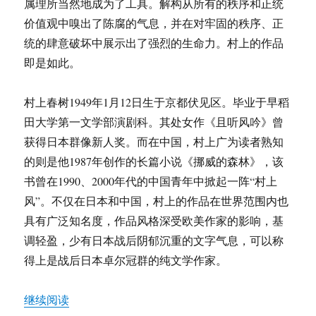
属理所当然地成为了工具。解构从所有的秩序和正统
学，
价值观中嗅出了陈腐的气息，并在对牢固的秩序、正
既
无
统的肆意破坏中展示出了强烈的生命力。村上的作品
纯
即是如此。
文
学，
更
村上春树1949年1月12日生于京都伏见区。毕业于早稻
无
田大学第一文学部演剧科。其处女作《且听风吟》曾
纯
获得日本群像新人奖。而在中国，村上广为读者熟知
哲
学
的则是他1987年创作的长篇小说《挪威的森林》，该
书曾在1990、2000年代的中国青年中掀起一阵“村上
风”。不仅在日本和中国，村上的作品在世界范围内也
具有广泛知名度，作品风格深受欧美作家的影响，基
调轻盈，少有日本战后阴郁沉重的文字气息，可以称
得上是战后日本卓尔冠群的纯文学作家。
“村上春树：一阵清凉的风”
继续阅读