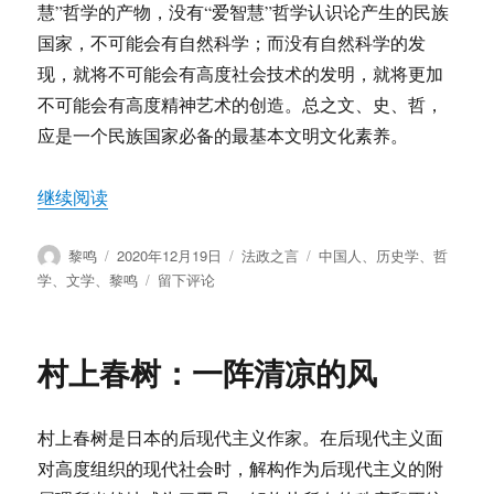
慧”哲学的产物，没有“爱智慧”哲学认识论产生的民族
国家，不可能会有自然科学；而没有自然科学的发
现，就将不可能会有高度社会技术的发明，就将更加
不可能会有高度精神艺术的创造。总之文、史、哲，
应是一个民族国家必备的最基本文明文化素养。
“黎鸣：中国人只有历史学，既无纯文学，更无纯
继续阅读
作
发
分
标
黎鸣
2020年12月19日
法政之言
中国人
、
历史学
、
哲
者
布
类
签
于
学
、
文学
、
黎鸣
留下评论
于
黎
鸣：
中
村上春树：一阵清凉的风
国
人
只
村上春树是日本的后现代主义作家。在后现代主义面
有
历
对高度组织的现代社会时，解构作为后现代主义的附
史