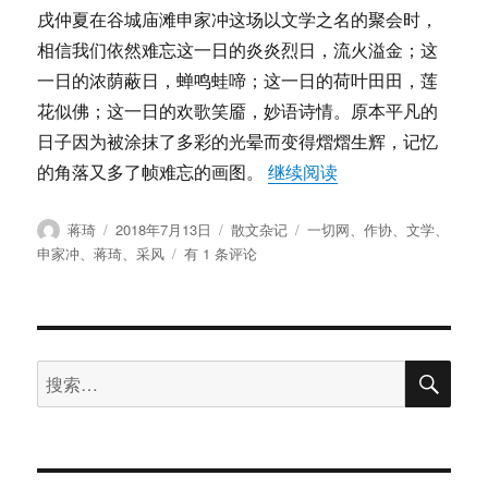
戌仲夏在谷城庙滩申家冲这场以文学之名的聚会时，
相信我们依然难忘这一日的炎炎烈日，流火溢金；这
一日的浓荫蔽日，蝉鸣蛙啼；这一日的荷叶田田，莲
花似佛；这一日的欢歌笑靥，妙语诗情。原本平凡的
日子因为被涂抹了多彩的光晕而变得熠熠生辉，记忆
“蒋琦：申家冲采风
的角落又多了帧难忘的画图。
继续阅读
作
发
分
标
蒋琦
2018年7月13日
散文杂记
一切网
、
作协
、
文学
、
者
布
类
签
蒋
申家冲
、
蒋琦
、
采风
有 1 条评论
于
琦：
申
家
冲
搜
采
搜
索
风
索：
记