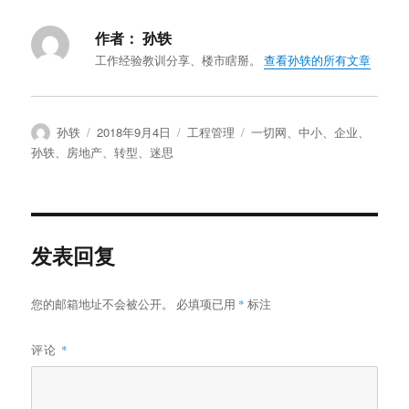
作者：
孙轶
工作经验教训分享、楼市瞎掰。
查看孙轶的所有文章
作
发
分
标
孙轶
2018年9月4日
工程管理
一切网
、
中小
、
企业
、
者
布
类
签
孙轶
、
房地产
、
转型
、
迷思
于
发表回复
您的邮箱地址不会被公开。
必填项已用
*
标注
评论
*