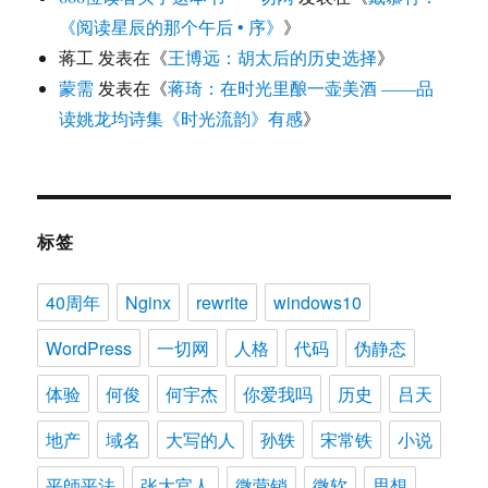
《阅读星辰的那个午后 • 序》
》
蒋工
发表在《
王博远：胡太后的历史选择
》
蒙需
发表在《
蒋琦：在时光里酿一壶美酒 ——品
读姚龙均诗集《时光流韵》有感
》
标签
40周年
Nginx
rewrite
windows10
WordPress
一切网
人格
代码
伪静态
体验
何俊
何宇杰
你爱我吗
历史
吕天
地产
域名
大写的人
孙轶
宋常铁
小说
平師平法
张大官人
微营销
微软
思想