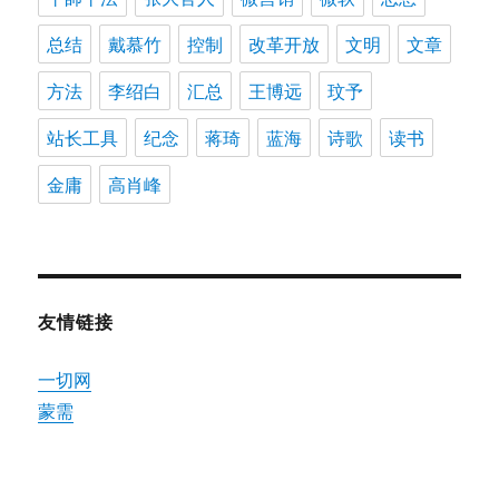
总结
戴慕竹
控制
改革开放
文明
文章
方法
李绍白
汇总
王博远
玟予
站长工具
纪念
蒋琦
蓝海
诗歌
读书
金庸
高肖峰
友情链接
一切网
蒙需