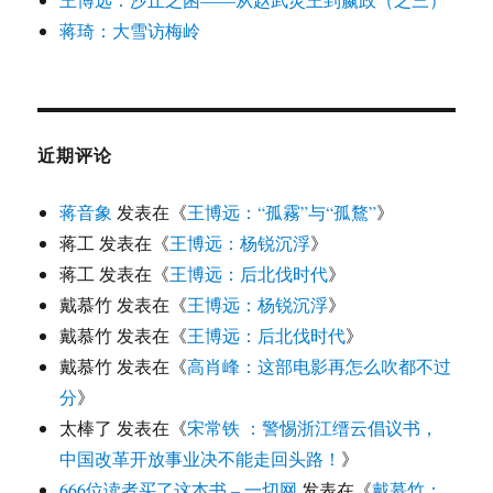
蒋琦：大雪访梅岭
近期评论
蒋音象
发表在《
王博远：“孤霧”与“孤鶩”
》
蒋工
发表在《
王博远：杨锐沉浮
》
蒋工
发表在《
王博远：后北伐时代
》
戴慕竹
发表在《
王博远：杨锐沉浮
》
戴慕竹
发表在《
王博远：后北伐时代
》
戴慕竹
发表在《
高肖峰：这部电影再怎么吹都不过
分
》
太棒了
发表在《
宋常铁 ：警惕浙江缙云倡议书，
中国改革开放事业决不能走回头路！
》
666位读者买了这本书 – 一切网
发表在《
戴慕竹：