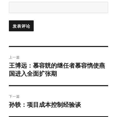
文
上一篇
章
王博远：慕容皝的继任者慕容懏使燕
上
国进入全面扩张期
篇
导
文
航
章：
下一篇
孙轶：项目成本控制经验谈
下
篇