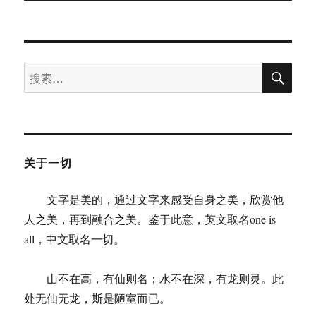
文
章：
搜
搜
索
索：
关于一切
文字是美的，通过文字来感受自身之美，欣赏他
人之美，再到融合之美。鉴于此意，英文取名one is
all，中文取名一切。
山不在高，有仙则名；水不在深，有龙则灵。此
处无仙无龙，斯是陋室而已。