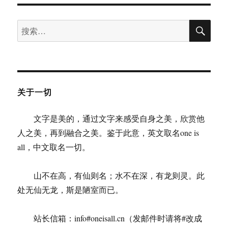
搜
搜
索
索：
关于一切
文字是美的，通过文字来感受自身之美，欣赏他
人之美，再到融合之美。鉴于此意，英文取名one is
all，中文取名一切。
山不在高，有仙则名；水不在深，有龙则灵。此
处无仙无龙，斯是陋室而已。
站长信箱：info#oneisall.cn（发邮件时请将#改成