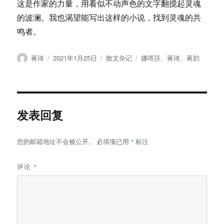
这是作家的力量，用看似不动声色的文字翻搅起灵魂
的波澜。我也渴望能写出这样的小说，找到灵魂的共
鸣者。
作
发
分
标
蒋琦
2021年1月25日
散文杂记
娜塔莎
、
蒋琦
、
蒋韵
者
布
类
签
于
发表回复
您的邮箱地址不会被公开。
必填项已用
*
标注
评论
*