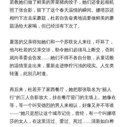
若教她们做了鲜美的荠菜猪肉饺子，她们还拿起相机
照了张合影，留下了这个春天温情的瞬间。娜塔莎还
相约下次去采蘑菇，杜若自告奋勇地说要做鲜美的蘑
菇汤给大家喝，但已经没有下次了。
夏莲的父亲得知她们和一个苏联女人来往，吓坏了，
他与杜若的父亲交涉，勒令她们必须马上断交，否则
就向革委会告发……她们不得不各自分散，从童话般
的温情里走出来，重新走进狰狞污浊的现实。人生类
转蓬，此别几时逢。
再后来，杜若开了家西餐厅，她把那张取名为“丽人
行”的三人合影放大，挂在餐厅迎门的主墙上。她像在
等，等一个叫安德烈的男人来相认，好像又并不等谁
——“她只是想让这个城市记住，曾经，有一个叫娜塔
莎的女人，在这里活过、爱过、死过……清新如白桦