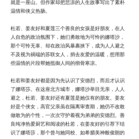
就是一座山。但作家却把悲凉的人生故事写出了素朴
温情和侠义热肠。
杜若、姜友好和夏莲三个善良的女孩是好朋友，在人
人自危的政治氛围下，她们勇敢地为可怜的娜塔沙，
那个可怜无辜、却在政治风暴裹挟下，成为人人避之
不及视为祸端的苏联女人，捎去友爱的温暖，想用那
些温情的片段帮她抵御人间的彻骨寒凉。
杜若和姜友好都是因为先认识了安德烈，而后才认识
了娜塔莎。在这座北方城市，娜塔沙举目无亲，人人
避之，杜若、姜友好还有夏莲是她仅有的朋友。姜友
好是个侠女，高官父亲虽在隔离审查期，她仍不改敢
做敢为的个性，一次次守护着视为弟弟的安德烈。善
良纯净热爱厨艺和阅读的杜若，在姜友好的引荐下结
识了娜塔莎，那个曾与她同校、如希腊美神般俊朗的