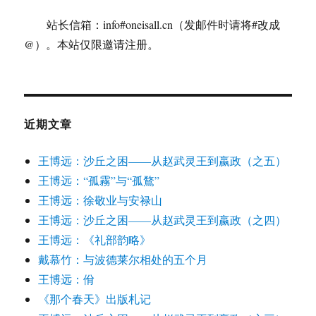
站长信箱：info#oneisall.cn（发邮件时请将#改成
@）。本站仅限邀请注册。
近期文章
王博远：沙丘之困——从赵武灵王到嬴政（之五）
王博远：“孤霧”与“孤鶩”
王博远：徐敬业与安禄山
王博远：沙丘之困——从赵武灵王到嬴政（之四）
王博远：《礼部韵略》
戴慕竹：与波德莱尔相处的五个月
王博远：佾
《那个春天》出版札记