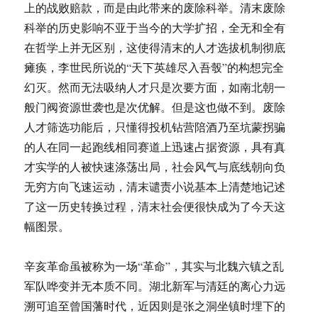
上的战败赔款，而是由此带来的废除科举。清末废除
科举的历史影响不亚于当今的大学扩招，全无和全有
在哲学上并无区别，这使得清末的人才选拔机制彻底
瘫痪，李世民所说的“天下英雄尽入吾彀”的构想完全
幻灭。然而无法吸纳人才只是次要方面，如南北朝一
般门阀资源世袭也是次优解。但是这也做不到。废除
人才筛选功能后，只懂得投机钻营陪酒乃至坑蒙拐骗
的人在同一起跑线相同赛道上迅速占据资源，具有真
才实学的人被快速涤荡出局，社会风气与底线朝向负
无穷方向飞速运动，清末谴责小说基本上清楚地记述
了这一历史转换过程，清末社会便很快成为了今天这
幅图景。
辛亥革命虽被称为一场“革命”，其实与北魏六镇之乱
军队哗变并无本质不同。湖北新军与清廷的离心力远
溯可追至曾国藩时代，近因则是张之洞坐镇时埋下的