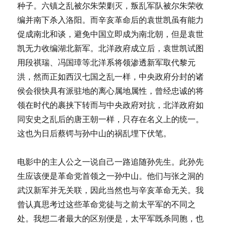
种子。六镇之乱被尔朱荣剿灭，叛乱军队被尔朱荣收
编并南下杀入洛阳。而辛亥革命后的袁世凯虽有能力
促成南北和谈，避免中国立即成为南北朝，但是袁世
凯无力收编湖北新军。北洋政府成立后，袁世凯试图
用段祺瑞、冯国璋等北洋系将领渗透新军取代黎元
洪，然而正如西汉七国之乱一样，中央政府分封的诸
侯会很快具有派驻地的离心属地属性，曾经忠诚的将
领在时代的裹挟下转而与中央政府对抗，北洋政府如
同安史之乱后的唐王朝一样，只存在名义上的统一。
这也为日后蔡锷与孙中山的祸乱埋下伏笔。
电影中的主人公之一说自己一路追随孙先生。此孙先
生应该便是革命党首领之一孙中山。他们与张之洞的
武汉新军并无关联，因此当然也与辛亥革命无关。我
曾认真思考过这些革命党徒与之前太平军的不同之
处。我想二者最大的区别便是，太平军既杀同胞，也