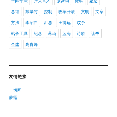
平師平法
张大官人
微营销
微软
思想
总结
戴慕竹
控制
改革开放
文明
文章
方法
李绍白
汇总
王博远
玟予
站长工具
纪念
蒋琦
蓝海
诗歌
读书
金庸
高肖峰
友情链接
一切网
蒙需