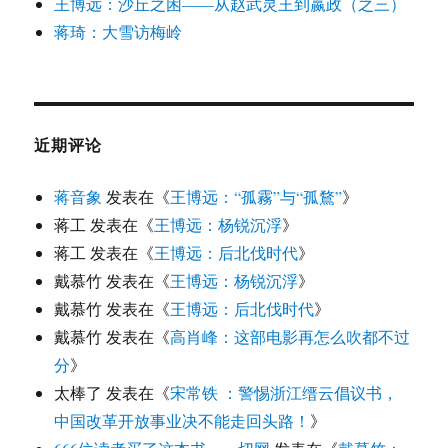
王博远：沙丘之困——从赵武灵王到嬴政（之三）
蒋琦：大雪访梅岭
近期评论
蒋音象
发表在《
王博远：“孤霧”与“孤鶩”
》
蒋工
发表在《
王博远：杨锐沉浮
》
蒋工
发表在《
王博远：后北伐时代
》
戴慕竹
发表在《
王博远：杨锐沉浮
》
戴慕竹
发表在《
王博远：后北伐时代
》
戴慕竹
发表在《
高肖峰：这部电影再怎么吹都不过
分
》
太棒了
发表在《
宋常铁 ：警惕浙江缙云倡议书，
中国改革开放事业决不能走回头路！
》