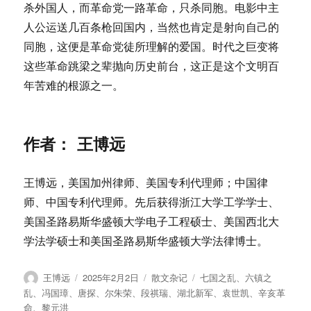
杀外国人，而革命党一路革命，只杀同胞。电影中主
人公运送几百条枪回国内，当然也肯定是射向自己的
同胞，这便是革命党徒所理解的爱国。时代之巨变将
这些革命跳梁之辈抛向历史前台，这正是这个文明百
年苦难的根源之一。
作者： 王博远
王博远，美国加州律师、美国专利代理师；中国律
师、中国专利代理师。先后获得浙江大学工学学士、
美国圣路易斯华盛顿大学电子工程硕士、美国西北大
学法学硕士和美国圣路易斯华盛顿大学法律博士。
作
发
分
标
王博远
2025年2月2日
散文杂记
七国之乱
、
六镇之
者
布
类
签
乱
、
冯国璋
、
唐探
、
尔朱荣
、
段祺瑞
、
湖北新军
、
袁世凯
、
辛亥革
于
命
、
黎元洪