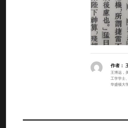
作者：
王博远，
工学学士
华盛顿大