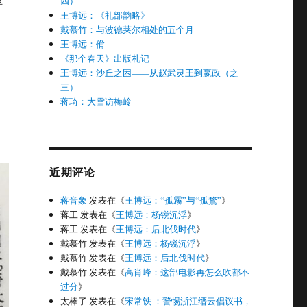
四）
王博远：《礼部韵略》
戴慕竹：与波德莱尔相处的五个月
王博远：佾
《那个春天》出版札记
王博远：沙丘之困——从赵武灵王到嬴政（之
三）
蒋琦：大雪访梅岭
近期评论
蒋音象
发表在《
王博远：“孤霧”与“孤鶩”
》
蒋工
发表在《
王博远：杨锐沉浮
》
蒋工
发表在《
王博远：后北伐时代
》
戴慕竹
发表在《
王博远：杨锐沉浮
》
戴慕竹
发表在《
王博远：后北伐时代
》
戴慕竹
发表在《
高肖峰：这部电影再怎么吹都不
过分
》
太棒了
发表在《
宋常铁 ：警惕浙江缙云倡议书，