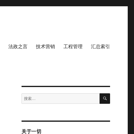
法政之言
技术营销
工程管理
汇总索引
搜
搜
索
索：
关于一切