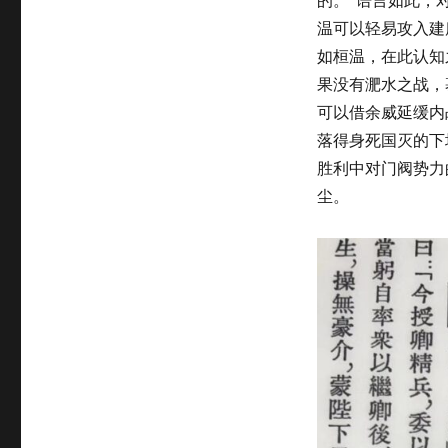
温可以轻易攻入建
如桓温，在此认知
果没有淝水之战，
可以借余威延缓内
落得身死国灭的下
胜利中对门阀势力
尘。