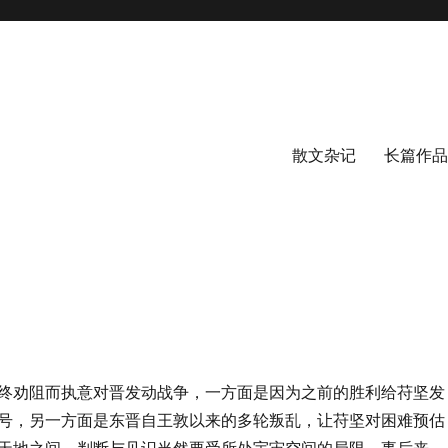
散文杂记
长篇作品
终劝阻而执意对晋发动战争，一方面是因为之前的胜利给苻坚发
号，另一方面是东晋自王敦以来的多轮叛乱，让苻坚对困难预估
天地之间，判断与见识当然要受所处宇宙空间的局限。事后来