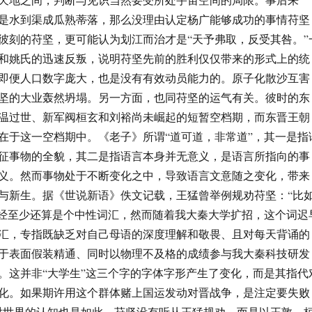
是水到渠成瓜熟蒂落，那么没理由认定杨广能够成功的事情苻坚
彼刻的苻坚，更可能认为划江而治才是“天予弗取，反受其咎。”
和姚氏的迅速反叛，说明苻坚先前的胜利仅仅带来的形式上的统
即便人口数字庞大，也是没有有效动员能力的。原子化散沙互害
坚的大业轰然坍塌。另一方面，也同苻坚的运气有关。彼时的东
温过世、新军阀桓玄和刘裕尚未崛起的短暂空档期，而东晋王朝
在于这一空档期中。《老子》所谓“道可道，非常道”，其一是指
征事物的全貌，其二是指语言本身并无意义，是语言所指向的事
义。然而事物处于不断变化之中，导致语言文意随之变化，带来
与新生。据《世说新语》佚文记载，王猛曾举例规劝苻坚：“比
曾经至少还算是个中性词汇，然而随着我大秦大学扩招，这个词迟
汇，专指既缺乏对自己母语的深度理解和敬畏、且对每天背诵的
于表面假装精通、同时以物理不及格的成绩参与我大秦科技研发
。这并非“大学生”这三个字的字体字形产生了变化，而是其指代
化。如果期许用这个群体赌上国运发动对晋战争，是注定要失败
对世界的认知也是如此。苻坚没有听从王猛规劝，而是以王敦、