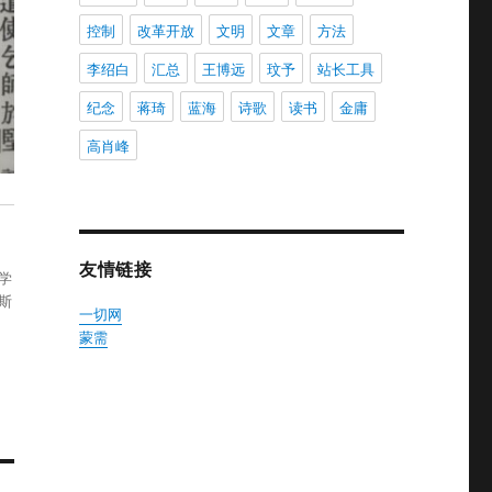
控制
改革开放
文明
文章
方法
李绍白
汇总
王博远
玟予
站长工具
纪念
蒋琦
蓝海
诗歌
读书
金庸
高肖峰
友情链接
学
斯
一切网
蒙需