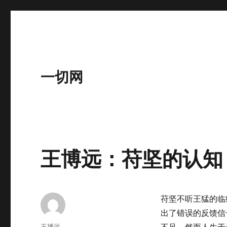
一切网
王博远：苻坚的认知
苻坚不听王猛的临
出了错误的反馈信
作
王博远
不足。然而人生于