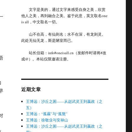
文字是美的，通过文字来感受自身之美，欣赏
他人之美，再到融合之美。鉴于此意，英文取名one
一
is all，中文取名一切。
山不在高，有仙则名；水不在深，有龙则灵。
此处无仙无龙，斯是陋室而已。
站长信箱：info#oneisall.cn（发邮件时请将#改
语
成@）。本站仅限邀请注册。
如
近期文章
早
王博远：沙丘之困——从赵武灵王到嬴政（之
五）
王博远：“孤霧”与“孤鶩”
对
王博远：徐敬业与安禄山
王博远：沙丘之困——从赵武灵王到嬴政（之
桓