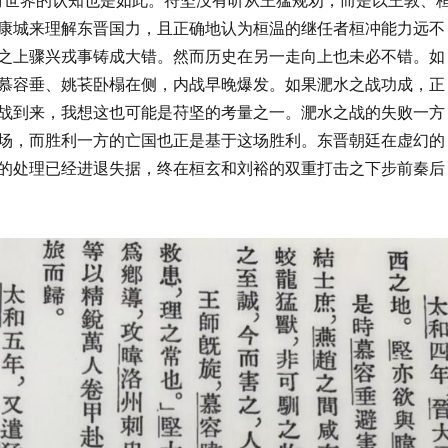
康城来理解东晋国力，且正确地认为桓温的继任者桓冲能力远不
之上骤兴戎事铸成大错。然而历史在另一走向上也未必不错。如
慕容垂、姚苌卧榻在侧，内战早晚爆发。如果淝水之战功成，正
战到来，我想这也可能是苻坚的考量之一。淝水之战的失败一方
场，而胜利一方的亡国也正是基于这场胜利。东晋朝廷在虚幻的
的处理已经进退失据，终在桓玄和刘裕的双重打击之下步前秦后