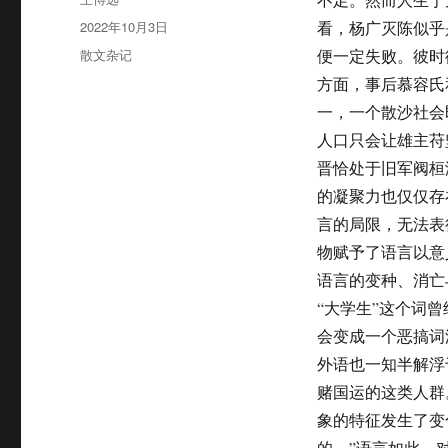
者
发
2022年10月3日
看，杨广灭陈似乎
布
分
散文杂记
便一定失败。彼时
于
类
方面，事后慕容氏
一，一个散沙社会
人口只会让雄主苻
晋恰处于旧军阀桓
的凝聚力也仅仅存
言的局限，无法表
物赋予了语言以意
语言的变种、消亡
“大学生”这个词
会变成一个恶搞词
外语也一知半解浮
赌国运的这类人群
象的特征发生了变
的。”语言如此，