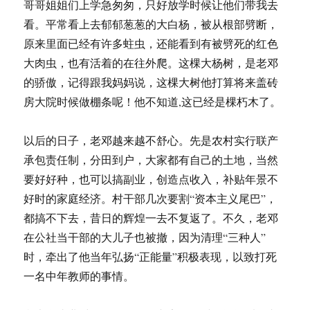
哥哥姐姐们上学急匆匆，只好放学时候让他们带我去
看。平常看上去郁郁葱葱的大白杨，被从根部劈断，
原来里面已经有许多蛀虫，还能看到有被劈死的红色
大肉虫，也有活着的在往外爬。这棵大杨树，是老邓
的骄傲，记得跟我妈妈说，这棵大树他打算将来盖砖
房大院时候做棚条呢！他不知道,这已经是棵朽木了。
以后的日子，老邓越来越不舒心。先是农村实行联产
承包责任制，分田到户，大家都有自己的土地，当然
要好好种，也可以搞副业，创造点收入，补贴年景不
好时的家庭经济。村干部几次要割“资本主义尾巴”，
都搞不下去，昔日的辉煌一去不复返了。不久，老邓
在公社当干部的大儿子也被撤，因为清理“三种人”
时，牵出了他当年弘扬“正能量”积极表现，以致打死
一名中年教师的事情。