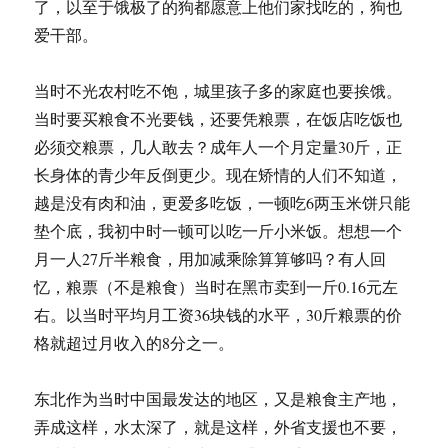
了，以至于饿极了的狗都愿意上他们家找吃的，狗也
爱干部。
当时不光农村吃不饱，城里孩子多的家庭也要挨饿。
当时要买粮食不光要钱，还要凭粮票，在饭店吃饭也
必须交粮票，几人敢去？成年人一个月定量30斤，正
长身体的青少年反倒更少。现在矫情的人们不知道，
越是没有肉和油，更爱多吃饭，一顿吃6两玉米饼只能
垫个底，我初中时一顿可以吃一斤小米饭。想想一个
月一人27斤半粮食，用加减乘除算算够吗？有人回
忆，粮票（不是粮食）当时在黑市卖到一斤0.16元左
右。以当时平均月工资36块钱的水平，30斤粮票的价
格就超过月收入的8分之一。
东北作为当时中国最发达的地区，又是粮食主产地，
弄成这样，水太深了，就是这样，外省支援也不要，