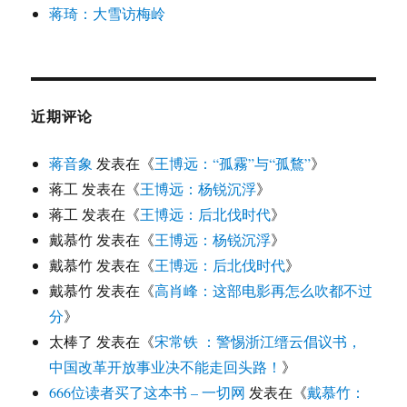
蒋琦：大雪访梅岭
近期评论
蒋音象
发表在《
王博远：“孤霧”与“孤鶩”
》
蒋工
发表在《
王博远：杨锐沉浮
》
蒋工
发表在《
王博远：后北伐时代
》
戴慕竹
发表在《
王博远：杨锐沉浮
》
戴慕竹
发表在《
王博远：后北伐时代
》
戴慕竹
发表在《
高肖峰：这部电影再怎么吹都不过
分
》
太棒了
发表在《
宋常铁 ：警惕浙江缙云倡议书，
中国改革开放事业决不能走回头路！
》
666位读者买了这本书 – 一切网
发表在《
戴慕竹：