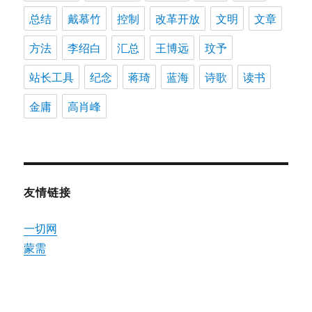
总结
戴慕竹
控制
改革开放
文明
文章
方法
李绍白
汇总
王博远
玟予
站长工具
纪念
蒋琦
蓝海
诗歌
读书
金庸
高肖峰
友情链接
一切网
蒙需