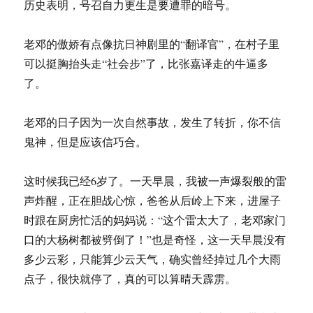
历史表明，号召自力更生是要遭罪的暗号。
老邓的傲娇有点像抗日神剧里的“翻译官”，在村子里
可以挺胸抬头走“社会步”了，比张嘉译走的牛逼多
了。
老邓的日子因为一次自然事故，发生了转折，你不信
鬼神，但是应该信巧合。
这时候我已经6岁了。一天早晨，我被一声爆裂般的雷
声炸醒，正在胆战心惊，爸爸从后岭上下来，进屋子
时跟在厨房忙活的妈妈说：“这个雷太大了，老邓家门
口的大杨树都被劈倒了！”也是奇怪，这一天早晨没有
多少云彩，只能算少云天气，确实曾经掉过几个大雨
点子，很快就停了，真的可以算晴天霹雳。