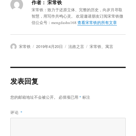
作者：
宋常铁
宋常铁：致力于还原立体、完整的历史，向岁月寻取
智慧，用写作共鸣心灵。 欢迎邀请朋友订阅宋常铁微
信公众号：mengdashu168
查看宋常铁的所有文章
作
发
分
标
宋常铁
2019年4月20日
法政之言
宋常铁
、
寓言
者
布
类
签
于
发表回复
您的邮箱地址不会被公开。
必填项已用
*
标注
评论
*