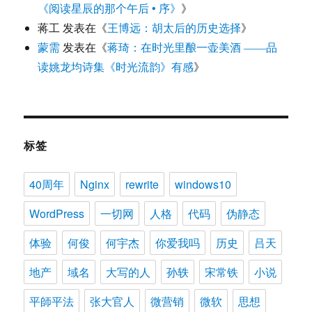
《阅读星辰的那个午后 • 序》
》
蒋工
发表在《
王博远：胡太后的历史选择
》
蒙需
发表在《
蒋琦：在时光里酿一壶美酒 ——品
读姚龙均诗集《时光流韵》有感
》
标签
40周年
Nginx
rewrite
windows10
WordPress
一切网
人格
代码
伪静态
体验
何俊
何宇杰
你爱我吗
历史
吕天
地产
域名
大写的人
孙轶
宋常铁
小说
平師平法
张大官人
微营销
微软
思想