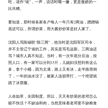
吃，读作“玼”，一声，说话时嘴一撇，更是傲娇的一
比吊糟。
要知道，那时候各家各户每人一年只有2两油，蹭蹭锅
底还可以，所谓炒菜，用大酱炒炒算是好人家了。
沈阳人骂陈锡联“陈三两”，他当时是沈阳军区司令，
并不主管辽宁省的工作，其实是骂毛远新。三两油还
骂？城市人真不知足。当时，有一次年底分豆油，按
照人口，有一家可以分到15斤，儿媳妇没想到有这么
多，拿个小桶，因为太满，路上又有冰，走半路滑倒
了，一年的油水没了，被家人连损带打，一个绝望就
跳了冰窟窿。
人命如草，全因制度。所以，天天有炒菜的老邓怎么
能不快活？不缺油和肉，当然意味着老邓更不缺粮食