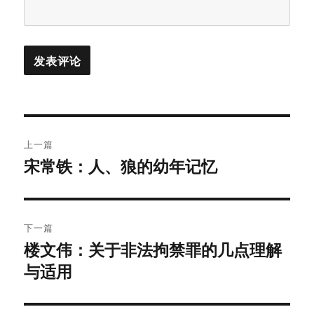
文
上一篇
章
宋常铁：人、狼的幼年记忆
上
篇
导
文
航
章：
下一篇
楼文伟：关于非法拘禁罪的几点理解
下
与适用
篇
文
章：