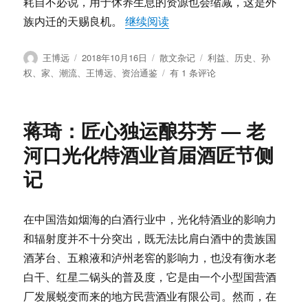
耗自不必说，用于休养生息的资源也会缩减，这是外
历
“王博远：从孙权割据的历史
族内迁的天赐良机。
继续阅读
史
事
件
作
发
分
标
王博远
2018年10月16日
散文杂记
利益
、
历史
、
孙
者
布
类
签
王
权
、
家
、
潮流
、
王博远
、
资治通鉴
有 1 条评论
于
博
远：
从
蒋琦：匠心独运酿芬芳 — 老
孙
权
河口光化特酒业首届酒匠节侧
割
记
据
的
历
史
在中国浩如烟海的白酒行业中，光化特酒业的影响力
看
和辐射度并不十分突出，既无法比肩白酒中的贵族国
国
酒茅台、五粮液和泸州老窖的影响力，也没有衡水老
家
利
白干、红星二锅头的普及度，它是由一个小型国营酒
益
厂发展蜕变而来的地方民营酒业有限公司。然而，在
与