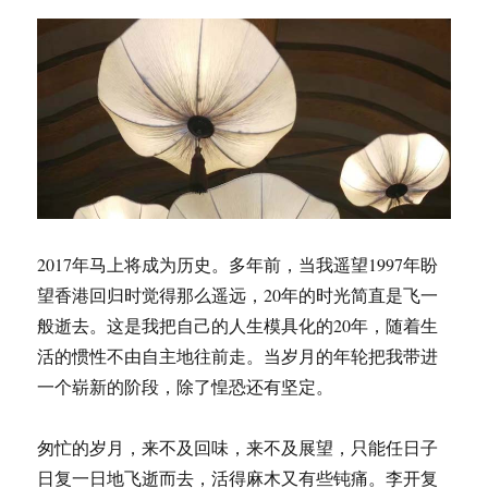
生
与
旷
达
之
东
坡
2017年马上将成为历史。多年前，当我遥望1997年盼
望香港回归时觉得那么遥远，20年的时光简直是飞一
般逝去。这是我把自己的人生模具化的20年，随着生
活的惯性不由自主地往前走。当岁月的年轮把我带进
一个崭新的阶段，除了惶恐还有坚定。
匆忙的岁月，来不及回味，来不及展望，只能任日子
日复一日地飞逝而去，活得麻木又有些钝痛。李开复