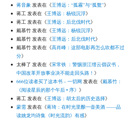
蒋音象
发表在《
王博远：“孤霧”与“孤鶩”
》
蒋工
发表在《
王博远：杨锐沉浮
》
蒋工
发表在《
王博远：后北伐时代
》
戴慕竹
发表在《
王博远：杨锐沉浮
》
戴慕竹
发表在《
王博远：后北伐时代
》
戴慕竹
发表在《
高肖峰：这部电影再怎么吹都不过
分
》
太棒了
发表在《
宋常铁 ：警惕浙江缙云倡议书，
中国改革开放事业决不能走回头路！
》
666位读者买了这本书 – 一切网
发表在《
戴慕竹：
《阅读星辰的那个午后 • 序》
》
蒋工
发表在《
王博远：胡太后的历史选择
》
蒙需
发表在《
蒋琦：在时光里酿一壶美酒 ——品
读姚龙均诗集《时光流韵》有感
》