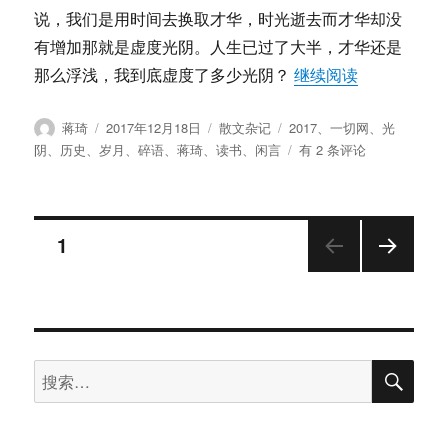
说，我们是用时间去换取才华，时光逝去而才华却没
有增加那就是虚度光阴。人生已过了大半，才华还是
“蒋琦：闲言碎
那么浮浅，我到底虚度了多少光阴？
继续阅读
作
发
分
标
蒋琦
2017年12月18日
散文杂记
2017
、
一切网
、
光
者
布
类
签
蒋
阴
、
历史
、
岁月
、
碎语
、
蒋琦
、
读书
、
闲言
有 2 条评论
于
琦：
闲
言
文
碎
页
1
语
之
下一
章
2017
页
年
分
搜
搜
页
索
索：