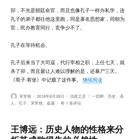
酒
卯，不光是朝廷命官，而且也像孔子一样办私学，连
匠
节
孔子的弟子都往他这里跑，同是著名思想家，同朝为
侧
官，民办教育同行，竞争少不了。
记
孔子在等待机会。
孔子后来当了大司寇，代行宰相之职，上任七天，就
杀了卯，而且最让人难以理解的是，还暴尸三天。
“宋常铁：孔子
《荀子·宥坐》中记载了这件事。
继续阅读
作
发
分
标
宋常铁
2018年8月28日
法政之言
一切网
、
历史
、
圣
者
布
类
签
宋
人
、
孔子
、
宋常铁
、
盗墓
有 1 条评论
于
常
铁：
孔
王博远：历史人物的性格来分
子
等