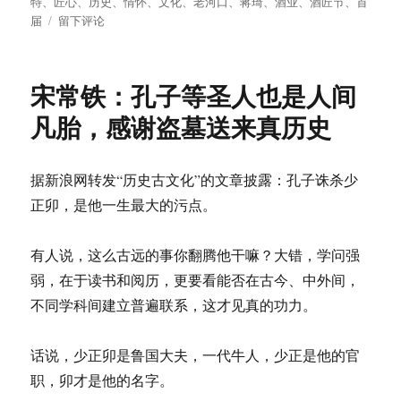
特
、
匠心
、
历史
、
情怀
、
文化
、
老河口
、
蒋琦
、
酒业
、
酒匠节
、
首
于
于
届
留下评论
蒋
琦：
匠
宋常铁：孔子等圣人也是人间
心
独
凡胎，感谢盗墓送来真历史
运
酿
芬
据新浪网转发“历史古文化”的文章披露：孔子诛杀少
芳
正卯，是他一生最大的污点。
—
老
河
有人说，这么古远的事你翻腾他干嘛？大错，学问强
口
弱，在于读书和阅历，更要看能否在古今、中外间，
光
化
不同学科间建立普遍联系，这才见真的功力。
特
酒
话说，少正卯是鲁国大夫，一代牛人，少正是他的官
业
首
职，卯才是他的名字。
届