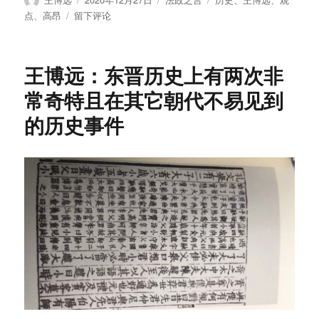
者
布
类
签
于
点
、
高昂
留下评论
于
王
博
远：
王博远：东晋历史上有两次非
历
史
常奇特且在其它朝代不易见到
总
的历史事件
是
能
从
不
同
的
角
度
得
到
矛
盾
的
观