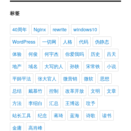
标签
40周年
Nginx
rewrite
windows10
WordPress
一切网
人格
代码
伪静态
体验
何俊
何宇杰
你爱我吗
历史
吕天
地产
域名
大写的人
孙轶
宋常铁
小说
平師平法
张大官人
微营销
微软
思想
总结
戴慕竹
控制
改革开放
文明
文章
方法
李绍白
汇总
王博远
玟予
站长工具
纪念
蒋琦
蓝海
诗歌
读书
金庸
高肖峰