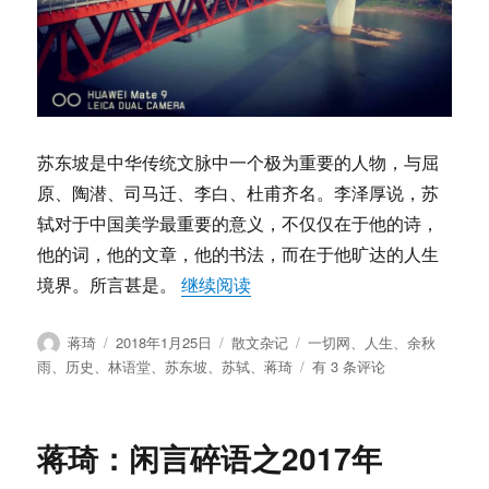
的
必
然
性
苏东坡是中华传统文脉中一个极为重要的人物，与屈
原、陶潜、司马迁、李白、杜甫齐名。李泽厚说，苏
轼对于中国美学最重要的意义，不仅仅在于他的诗，
他的词，他的文章，他的书法，而在于他旷达的人生
“蒋琦：无常之人生与旷达之东
境界。所言甚是。
继续阅读
作
发
分
标
蒋琦
2018年1月25日
散文杂记
一切网
、
人生
、
余秋
者
布
类
签
蒋
雨
、
历史
、
林语堂
、
苏东坡
、
苏轼
、
蒋琦
有 3 条评论
于
琦：
无
常
蒋琦：闲言碎语之2017年
之
人