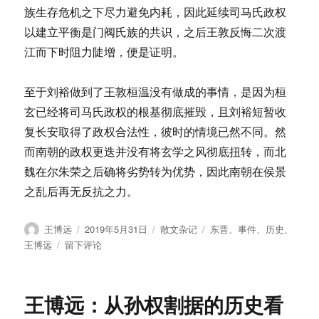
族生存危机之下尽力避免内耗，因此延续司马氏政权
以建立平衡是门阀氏族的共识，之后王敦反悔二次渡
江而下时阻力陡增，便是证明。
至于刘裕做到了王敦桓温没有做成的事情，是因为桓
玄已经将司马氏政权的根基彻底摧毁，且刘裕短暂收
复长安取得了政权合法性，彼时的情境已然不同。然
而南朝的政权更迭并没有将玄学之风彻底扭转，而北
魏在尔朱荣之后确将劣势转为优势，因此南朝在侯景
之乱后再无反抗之力。
作
发
分
标
王博远
2019年5月31日
散文杂记
东晋
、
事件
、
历史
、
者
布
类
签
于
王博远
留下评论
于
王
博
远：
王博远：从孙权割据的历史看
东
晋