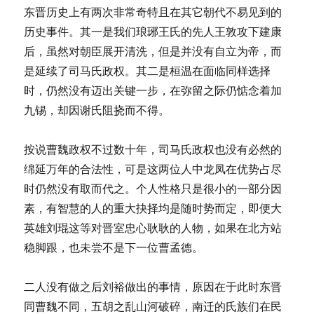
点
东晋历史上有两次非常奇特且在其它朝代不易见到的
和
历史事件。其一是我们琅琊王氏的先人王敦攻下建康
结
后，虽然对朝臣展开清洗，但是并没有自立为帝，而
论
是延续了司马氏政权。其二是桓温在面临同样选择
时，仍然没有迈出关键一步，在弥留之际仍惦念着加
九锡，却因谢氏阻挠而不得。
按说曹魏政权不过数十年，司马氏政权也没有必然的
绵延万年的合法性，可是这两位人中龙凤在优势占尽
时仍然没有取而代之。个人性格只是很小的一部分因
素，有智慧的人的重大抉择均是随时势而定，即便大
英雄刘琨这等对晋室忠心耿耿的人物，如果在北方站
稳脚跟，也未尝不是下一位曹孟德。
二人没有做之后刘裕做出的事情，原因在于此时东晋
同曹魏不同，五胡之乱山河破碎，南迁的氏族们在民