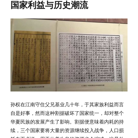
国家利益与历史潮流
历
史
上
有
两
次
非
常
奇
特
且
在
其
它
朝
代
孙权在江南守住父兄基业几十年，于其家族利益而言
不
自是好事，然而这种割据破坏了国家统一，却对整个
易
华夏民族的发展产生了影响。割据便意味着内耗的持
见
到
续，三个国家要将大量的资源继续投入战争，人口损
的