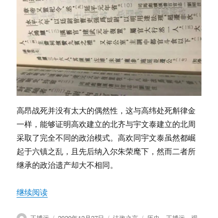
高昂战死并没有太大的偶然性，这与高纬处死斛律金
一样，能够证明高欢建立的北齐与宇文泰建立的北周
采取了完全不同的政治模式。高欢同宇文泰虽然都崛
起于六镇之乱，且先后纳入尔朱荣麾下，然而二者所
继承的政治遗产却大不相同。
“王博远：历史总是能从不同的角度得到矛盾的观
继续阅读
作
发
分
标
王博远
2020年12月27日
法政之言
历史
、
王博远
、
观