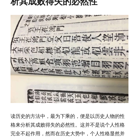
析其成败得失的必然性
圣
人
也
是
人
间
凡
胎，
感
谢
盗
墓
送
来
真
历
史
读历史的方法中，最为下乘的，便是以历史人物的性
格来分析其成败得失的必然性。这并不是说个人性格
完全不起作用，然而在历史大势中，个人性格显然并