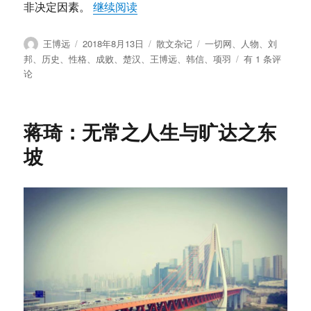
“王博远：历史人物的性格来分析其
非决定因素。
继续阅读
作
发
分
标
王博远
2018年8月13日
散文杂记
一切网
、
人物
、
刘
者
布
类
签
王
邦
、
历史
、
性格
、
成败
、
楚汉
、
王博远
、
韩信
、
项羽
有 1 条评
于
博
论
远：
历
史
蒋琦：无常之人生与旷达之东
人
物
坡
的
性
格
来
分
析
其
成
败
得
失