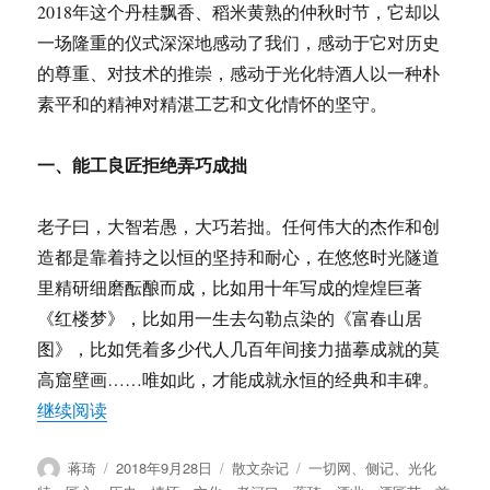
2018年这个丹桂飘香、稻米黄熟的仲秋时节，它却以
历
史
一场隆重的仪式深深地感动了我们，感动于它对历史
潮
的尊重、对技术的推崇，感动于光化特酒人以一种朴
流
素平和的精神对精湛工艺和文化情怀的坚守。
一、能工良匠拒绝弄巧成拙
老子曰，大智若愚，大巧若拙。任何伟大的杰作和创
造都是靠着持之以恒的坚持和耐心，在悠悠时光隧道
里精研细磨酝酿而成，比如用十年写成的煌煌巨著
《红楼梦》，比如用一生去勾勒点染的《富春山居
图》，比如凭着多少代人几百年间接力描摹成就的莫
高窟壁画……唯如此，才能成就永恒的经典和丰碑。
“蒋琦：匠心独运酿芬芳 — 老河口光化特酒业首届
继续阅读
作
发
分
标
蒋琦
2018年9月28日
散文杂记
一切网
、
侧记
、
光化
者
布
类
签