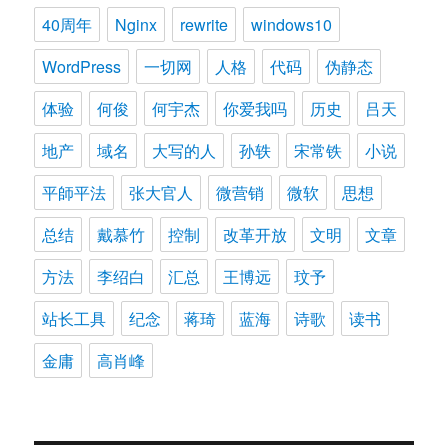
40周年
Nginx
rewrite
windows10
WordPress
一切网
人格
代码
伪静态
体验
何俊
何宇杰
你爱我吗
历史
吕天
地产
域名
大写的人
孙轶
宋常铁
小说
平師平法
张大官人
微营销
微软
思想
总结
戴慕竹
控制
改革开放
文明
文章
方法
李绍白
汇总
王博远
玟予
站长工具
纪念
蒋琦
蓝海
诗歌
读书
金庸
高肖峰