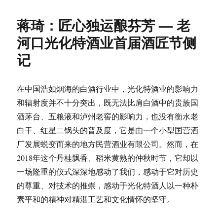
琦：
秋
蒋琦：匠心独运酿芬芳 — 老
日
登
河口光化特酒业首届酒匠节侧
薤
记
山
（含
朗
诵）
在中国浩如烟海的白酒行业中，光化特酒业的影响力
和辐射度并不十分突出，既无法比肩白酒中的贵族国
酒茅台、五粮液和泸州老窖的影响力，也没有衡水老
白干、红星二锅头的普及度，它是由一个小型国营酒
厂发展蜕变而来的地方民营酒业有限公司。然而，在
2018年这个丹桂飘香、稻米黄熟的仲秋时节，它却以
一场隆重的仪式深深地感动了我们，感动于它对历史
的尊重、对技术的推崇，感动于光化特酒人以一种朴
素平和的精神对精湛工艺和文化情怀的坚守。