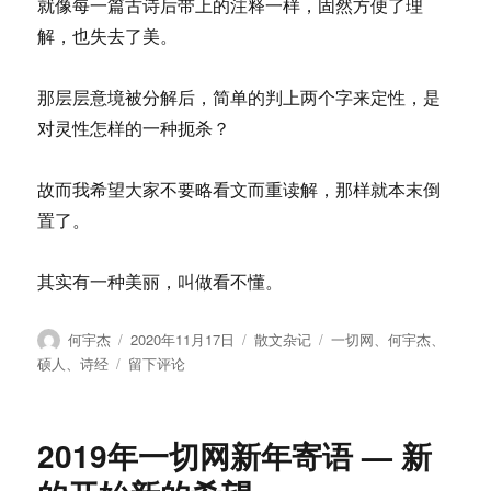
就像每一篇古诗后带上的注释一样，固然方便了理
解，也失去了美。
那层层意境被分解后，简单的判上两个字来定性，是
对灵性怎样的一种扼杀？
故而我希望大家不要略看文而重读解，那样就本末倒
置了。
其实有一种美丽，叫做看不懂。
作
发
分
标
何宇杰
2020年11月17日
散文杂记
一切网
、
何宇杰
、
者
布
类
签
于
硕人
、
诗经
留下评论
于
何
宇
杰：
2019年一切网新年寄语 — 新
看
不