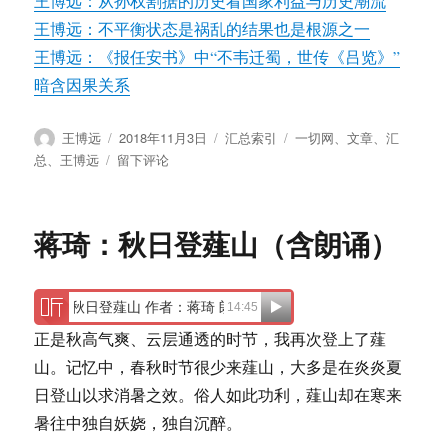
王博远：从孙权割据的历史看国家利益与历史潮流
王博远：不平衡状态是祸乱的结果也是根源之一
王博远：《报任安书》中“不韦迁蜀，世传《吕览》”
暗含因果关系
作
发
分
标
王博远
2018年11月3日
汇总索引
一切网
、
文章
、
汇
者
布
类
签
于
总
、
王博远
留下评论
于
王
博
远：
蒋琦：秋日登薤山（含朗诵）
我
的
个
人
文
正是秋高气爽、云层通透的时节，我再次登上了薤
章
山。记忆中，春秋时节很少来薤山，大多是在炎炎夏
汇
总
日登山以求消暑之效。俗人如此功利，薤山却在寒来
暑往中独自妖娆，独自沉醉。