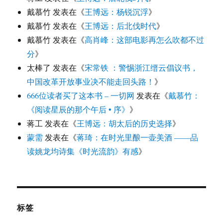
戴慕竹
发表在《
王博远：杨锐沉浮
》
戴慕竹
发表在《
王博远：后北伐时代
》
戴慕竹
发表在《
高肖峰：这部电影再怎么吹都不过
分
》
太棒了
发表在《
宋常铁 ：警惕浙江缙云倡议书，
中国改革开放事业决不能走回头路！
》
666位读者买了这本书 – 一切网
发表在《
戴慕竹：
《阅读星辰的那个午后 • 序》
》
蒋工
发表在《
王博远：胡太后的历史选择
》
蒙需
发表在《
蒋琦：在时光里酿一壶美酒 ——品
读姚龙均诗集《时光流韵》有感
》
标签