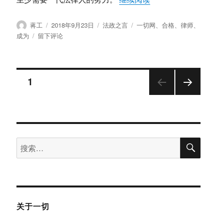
作
发
分
标
蒋工
2018年9月23日
法政之言
一切网
、
合格
、
律师
、
者
布
类
签
于
成为
留下评论
于
如
何
成
文
为
页
1
一
个
下一
章
优
页
秀
分
的
律
搜
搜
页
师？
索
索：
关于一切