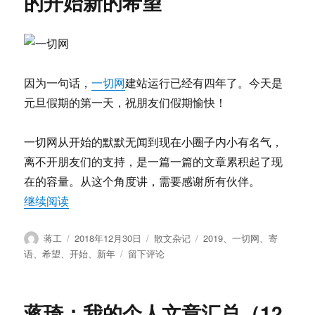
的开始新的希望
懂
的
美
因为一句话，
一切网
建站运行已经有四年了。今天是
元旦假期的第一天，祝朋友们假期愉快！
一切网从开始的默默无闻到现在小圈子内小有名气，
离不开朋友们的支持，是一篇一篇的文章累积起了现
在的容量。从这个角度讲，需要感谢所有伙伴。
“2019年一切网新年寄语 — 新的开始新的希望”
继续阅读
作
发
分
标
蒋工
2018年12月30日
散文杂记
2019
、
一切网
、
寄
者
布
类
签
于
语
、
希望
、
开始
、
新年
留下评论
于
2019
年
一
蒋琦：我的个人文章汇总（12
切