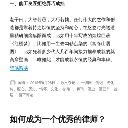
一、能工良匠拒绝弄巧成拙
老子曰，大智若愚，大巧若拙。任何伟大的杰作和创
造都是靠着持之以恒的坚持和耐心，在悠悠时光隧道
里精研细磨酝酿而成，比如用十年写成的煌煌巨著
《红楼梦》，比如用一生去勾勒点染的《富春山居
图》，比如凭着多少代人几百年间接力描摹成就的莫
高窟壁画……唯如此，才能成就永恒的经典和丰碑。
“蒋琦：匠心独运酿芬芳 — 老河口光化特酒业首届
继续阅读
作
发
分
标
蒋琦
2018年9月28日
散文杂记
一切网
、
侧记
、
光化
者
布
类
签
特
、
匠心
、
历史
、
情怀
、
文化
、
老河口
、
蒋琦
、
酒业
、
酒匠节
、
首
于
于
届
留下评论
蒋
琦：
匠
如何成为一个优秀的律师？
心
独