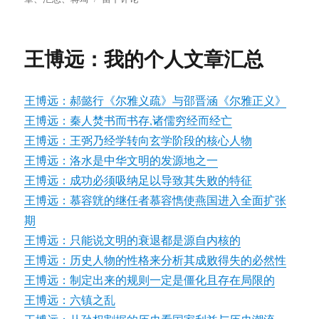
于
蒋
琦：
我
王博远：我的个人文章汇总
的
个
人
王博远：郝懿行《尔雅义疏》与邵晋涵《尔雅正义》
文
章
王博远：秦人焚书而书存,诸儒穷经而经亡
汇
王博远：王弼乃经学转向玄学阶段的核心人物
总
王博远：洛水是中华文明的发源地之一
（12
月）
王博远：成功必须吸纳足以导致其失败的特征
王博远：慕容皝的继任者慕容懏使燕国进入全面扩张
期
王博远：只能说文明的衰退都是源自内核的
王博远：历史人物的性格来分析其成败得失的必然性
王博远：制定出来的规则一定是僵化且存在局限的
王博远：六镇之乱