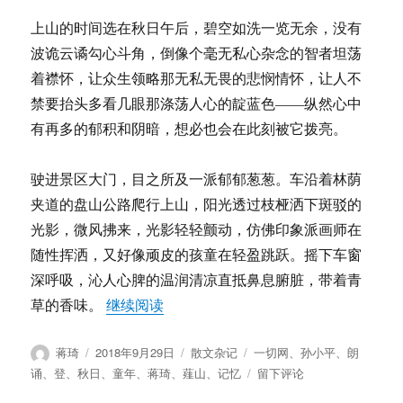
上山的时间选在秋日午后，碧空如洗一览无余，没有
波诡云谲勾心斗角，倒像个毫无私心杂念的智者坦荡
着襟怀，让众生领略那无私无畏的悲悯情怀，让人不
禁要抬头多看几眼那涤荡人心的靛蓝色——纵然心中
有再多的郁积和阴暗，想必也会在此刻被它拨亮。
驶进景区大门，目之所及一派郁郁葱葱。车沿着林荫
夹道的盘山公路爬行上山，阳光透过枝桠洒下斑驳的
光影，微风拂来，光影轻轻颤动，仿佛印象派画师在
随性挥洒，又好像顽皮的孩童在轻盈跳跃。摇下车窗
深呼吸，沁人心脾的温润清凉直抵鼻息腑脏，带着青
“蒋琦：秋日登薤山（含朗诵）”
草的香味。
继续阅读
作
发
分
标
蒋琦
2018年9月29日
散文杂记
一切网
、
孙小平
、
朗
者
布
类
签
于
诵
、
登
、
秋日
、
童年
、
蒋琦
、
薤山
、
记忆
留下评论
于
蒋