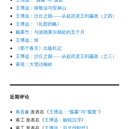
王博远：徐敬业与安禄山
王博远：沙丘之困——从赵武灵王到嬴政（之四）
王博远：《礼部韵略》
戴慕竹：与波德莱尔相处的五个月
王博远：佾
《那个春天》出版札记
王博远：沙丘之困——从赵武灵王到嬴政（之三）
蒋琦：大雪访梅岭
近期评论
蒋音象
发表在《
王博远：“孤霧”与“孤鶩”
》
蒋工
发表在《
王博远：杨锐沉浮
》
蒋工
发表在《
王博远：后北伐时代
》