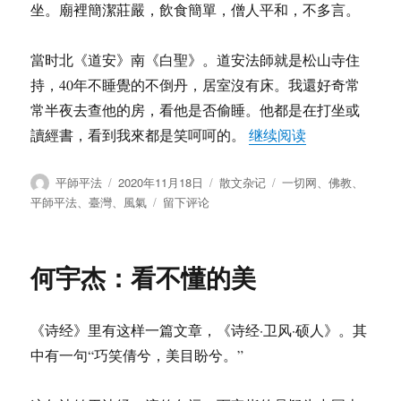
坐。廟裡簡潔莊嚴，飲食簡單，僧人平和，不多言。
當时北《道安》南《白聖》。道安法師就是松山寺住
持，40年不睡覺的不倒丹，居室沒有床。我還好奇常
常半夜去查他的房，看他是否偷睡。他都是在打坐或
“平師平法：懷
讀經書，看到我來都是笑呵呵的。
继续阅读
作
发
分
标
平師平法
2020年11月18日
散文杂记
一切网
、
佛教
、
者
布
类
签
于
平師平法
、
臺灣
、
風氣
留下评论
于
平
師
平
何宇杰：看不懂的美
法：
懷
念
《诗经》里有这样一篇文章，《诗经·卫风·硕人》。其
往
日
中有一句“巧笑倩兮，美目盼兮。”
臺
灣