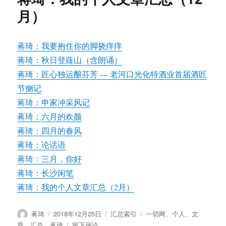
网
月）
新
年
寄
蒋琦：我要抱住你的脚挠痒痒
语
蒋琦：秋日登薤山（含朗诵）
—
新
蒋琦：匠心独运酿芬芳 — 老河口光化特酒业首届酒匠
的
节侧记
开
蒋琦：申家冲采风记
始
新
蒋琦：六月的欢颜
的
蒋琦：四月的春风
希
蒋琦：论话语
望
蒋琦：三月，你好
蒋琦：长沙闲笔
蒋琦：我的个人文章汇总（2月）
作
发
分
标
蒋琦
2018年12月25日
汇总索引
一切网
、
个人
、
文
者
布
类
签
于
章
、
汇总
、
蒋琦
留下评论