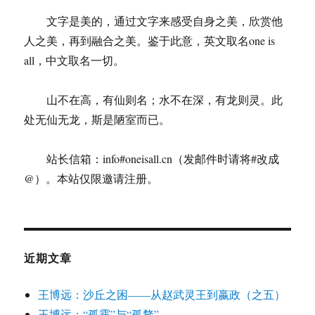
文字是美的，通过文字来感受自身之美，欣赏他
人之美，再到融合之美。鉴于此意，英文取名one is
all，中文取名一切。
山不在高，有仙则名；水不在深，有龙则灵。此
处无仙无龙，斯是陋室而已。
站长信箱：info#oneisall.cn（发邮件时请将#改成
@）。本站仅限邀请注册。
近期文章
王博远：沙丘之困——从赵武灵王到嬴政（之五）
王博远：“孤霧”与“孤鶩”