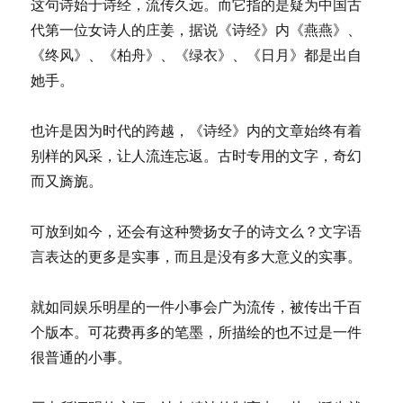
这句诗始于诗经，流传久远。而它指的是疑为中国古
的
佛
代第一位女诗人的庄姜，据说《诗经》内《燕燕》、
教
《终风》、《柏舟》、《绿衣》、《日月》都是出自
風
她手。
氣
也许是因为时代的跨越，《诗经》内的文章始终有着
别样的风采，让人流连忘返。古时专用的文字，奇幻
而又旖旎。
可放到如今，还会有这种赞扬女子的诗文么？文字语
言表达的更多是实事，而且是没有多大意义的实事。
就如同娱乐明星的一件小事会广为流传，被传出千百
个版本。可花费再多的笔墨，所描绘的也不过是一件
很普通的小事。