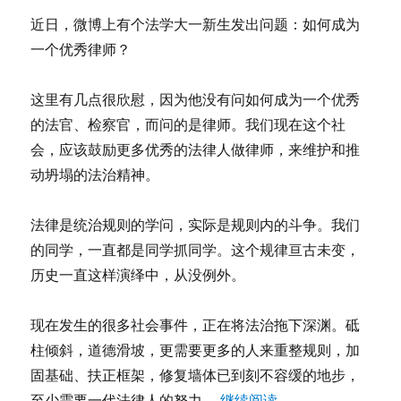
运
近日，微博上有个法学大一新生发出问题：如何成为
酿
芬
一个优秀律师？
芳
—
这里有几点很欣慰，因为他没有问如何成为一个优秀
老
河
的法官、检察官，而问的是律师。我们现在这个社
口
会，应该鼓励更多优秀的法律人做律师，来维护和推
光
动坍塌的法治精神。
化
特
酒
法律是统治规则的学问，实际是规则内的斗争。我们
业
的同学，一直都是同学抓同学。这个规律亘古未变，
首
届
历史一直这样演绎中，从没例外。
酒
匠
现在发生的很多社会事件，正在将法治拖下深渊。砥
节
侧
柱倾斜，道德滑坡，更需要更多的人来重整规则，加
记
固基础、扶正框架，修复墙体已到刻不容缓的地步，
“如何成为一个优秀
至少需要一代法律人的努力。
继续阅读