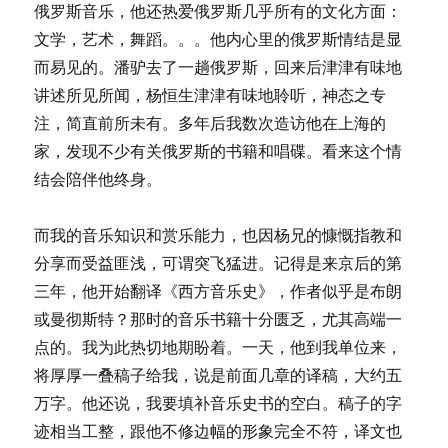
俄罗斯音乐，他还热爱俄罗斯几乎所有的文化方面：
文学，艺术，舞蹈。。。他内心里的俄罗斯情结是显
而易见的。潘驴去了一趟俄罗斯，回来后津津有味地
讲述所见所闻，杨恒生津津有味地聆听，神态之专
注，简直前所未有。多年后我数次造访他在上海的
家，发现不少有关俄罗斯的书籍和唱碟。看来这个情
结会陪伴他终身。
而我的音乐知识和赏乐能力，也因杨兄的慷慨指教和
分享而受益匪浅，可谓突飞猛进。记得是来京后的第
三年，他开始翻译《西方音乐史》，作者似乎是布朗
或曼彻斯特？那时的音乐书籍十分匮乏，尤其高端一
点的。我为此热切地期盼着。一天，他到我单位来，
将厚厚一叠稿子给我，说是前面几章的译稿，大约五
万字。他还说，我要填补音乐史书的空白。稿子的字
迹相当工整，跟他不修边幅的形象完全不符，译文也