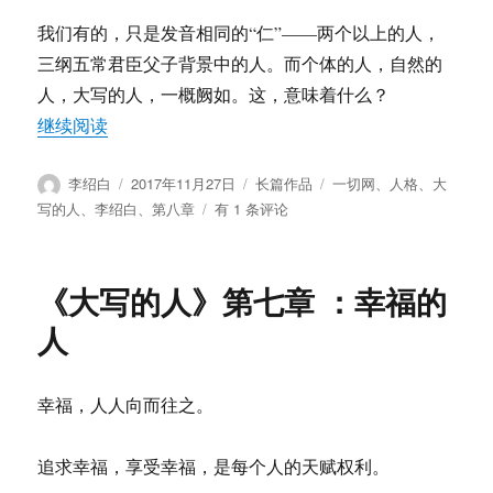
我们有的，只是发音相同的“仁”——两个以上的人，
三纲五常君臣父子背景中的人。而个体的人，自然的
人，大写的人，一概阙如。这，意味着什么？
“《大写的人》第八章 ：人格”
继续阅读
作
发
分
标
李绍白
2017年11月27日
长篇作品
一切网
、
人格
、
大
者
布
类
签
《大
写的人
、
李绍白
、
第八章
有 1 条评论
于
写
的
人》
《大写的人》第七章 ：幸福的
第
八
人
章
：
人
幸福，人人向而往之。
格
追求幸福，享受幸福，是每个人的天赋权利。