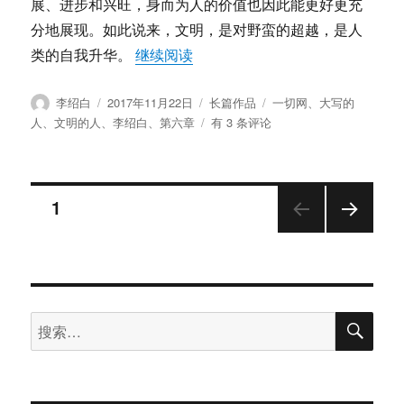
展、进步和兴旺，身而为人的价值也因此能更好更充
分地展现。如此说来，文明，是对野蛮的超越，是人
“《大写的人》第六章 ：文明的人
类的自我升华。
继续阅读
作
发
分
标
李绍白
2017年11月22日
长篇作品
一切网
、
大写的
者
布
类
签
《大
人
、
文明的人
、
李绍白
、
第六章
有 3 条评论
于
写
的
人》
文
第
页
1
六
章
下一
章
：
页
文
分
明
的
搜
搜
页
人
索
索：