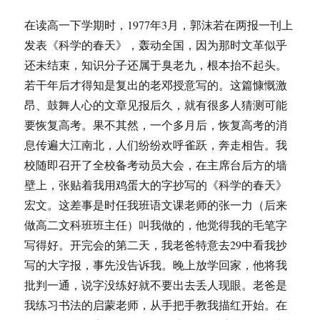
在读高一下学期时，1977年3月，郭沫若在两报一刊上
发表《科学的春天》，轰动全国，因为那时文革似乎
还未结束，知识分子还属于臭老九，根本抬不起头。
若干年后才得知是复出的老邓授意写的。这篇慷慨激
昂、鼓舞人心的文章见报后久，就有很多人猜测可能
要恢复高考。果不其然，一个多月后，恢复高考的消
息传遍大江南北，人们纷纷欢呼雀跃，奔走相告。我
校随即召开了全校备考动员大会，在主席台后方的墙
壁上，张贴着我用鸡蛋大的字抄写的《科学的春天》
宏文。这差事是时任我班语文课老师的张一力（后来
做高二文科班班主任）叫我做的，他觉得我的毛笔字
写得好。开完会的第二天，我老爸特意去29中看我抄
写的大字报，事先没告诉我。晚上放学回家，他将我
批判一通，说字没练好就不要出去丢人现眼。老爸是
我练习书法的启蒙老师，从手把手教我描红开始。在