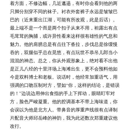
着方面，不修边幅，几近邋遢，有时你会看到他的两
只脚分别穿不同的袜子。衬衣外套裤子永远是皱皱巴
巴的（近来重出江湖，可能有所改观，此是后话）。
最上端不是一个而是两个扣子从来不用，袒露出有点
毛茸茸的胸脯，或许异性看来这样很有雄性的气息和
魅力。他的肩膀总是有点往下沓拉，步伐总是徐缓慢
吞的，双腿似乎总在晃悠，有点玩世不恭吊儿郎当小
混混的神态。总之，你从外观形象上，绝对看不出他
是正儿八经的十里洋场上海滩出生，更不会预料他如
今是双料博士和老板。说话时，他经常加重语气，用
强调的口吻压制对方，譬如“你，这样的结论，是错误
的！”边说边用伸出食指的手上下挥动，眼睛盯牢对
方，脸色严峻凝重。他的腔调基本不带上海味道，你
会误以为他是北方人。带鼻音的厚重声线很有点译制
片配音大师邱岳峰的神韵，我为此还数次郑重建议他
改行。