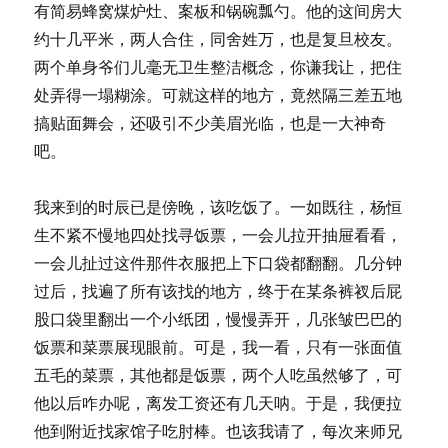
有简易蜂窝煤炉灶、案板和锅碗瓢勺。他的这间房大
约十几平米，两人合住，同舍姓万，也是复旦校友。
两个单身爷们儿毫无卫生整洁概念，你谦我让，把住
处弄得一塌糊涂。可就这样的地方，竟然隔三差五地
搞贴面舞会，还吸引不少美眉光临，也是一大神奇
吧。
我来到的时辰已是傍晚，该吃饭了。一如既往，杨恒
生不紧不慢地四处找寻饭票，一会儿拉开抽屉看看，
一会儿扯过这件那件衣服把上下口袋都翻翻。几分钟
过后，找遍了所有该找的地方，终于在某条裤衩后屁
股口袋里翻出一个小纸团，慢慢弄开，几张皱巴巴的
饭票和菜票展现眼前。可是，我一看，只有一张面值
五毛的菜票，其他都是饭票，两个人吃虽然够了，可
他以后咋办呢，离发工资还有几天呐。于是，我便拉
他到附近找家馆子吃肘棒。也该我请了，每次来师兄