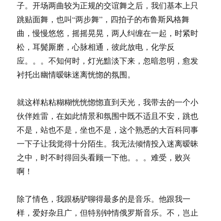
子。开场两曲较为正规的交谊舞之后，我们基本上只
跳贴面舞，也叫“两步舞”，四拍子的布鲁斯风格舞
曲，慢慢悠悠，摇摇晃晃，两人纠缠在一起，时紧时
松，耳鬓厮磨，心脉相通，彼此放电，化学反
应。。。不知何时，灯光黯淡下来，忽暗忽明，愈发
衬托出幽情暧昧迷离恍惚的氛围。
就这样粘粘糊糊恍恍惚惚直到天光，我带去的一个小
伙伴姓雷，在如此情景和氛围中既不适且不安，跳也
不是，站也不是，坐也不是，这个熟悉的大百科同事
一下子让我觉得十分陌生。我无法倾情投入迷离暧昧
之中，时不时得回头看顾一下他。。。难受，败兴
啊！
除了情色，我跟杨驴聊得最多的是音乐。他跟我一
样，爱好杂且广，但特别钟情俄罗斯音乐。不，岂止