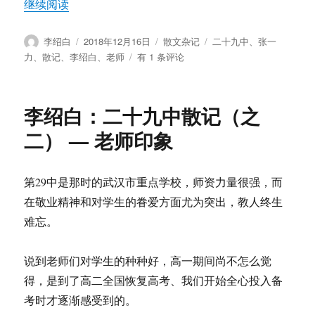
“李绍白：二十九中散记（之三） — 张一力老师”
继续阅读
作
发
分
标
李绍白
2018年12月16日
散文杂记
二十九中
、
张一
者
布
类
签
李
力
、
散记
、
李绍白
、
老师
有 1 条评论
于
绍
白：
二
李绍白：二十九中散记（之
十
九
二） — 老师印象
中
散
记
第29中是那时的武汉市重点学校，师资力量很强，而
（之
在敬业精神和对学生的眷爱方面尤为突出，教人终生
三）
—
难忘。
张
一
说到老师们对学生的种种好，高一期间尚不怎么觉
力
老
得，是到了高二全国恢复高考、我们开始全心投入备
师
考时才逐渐感受到的。