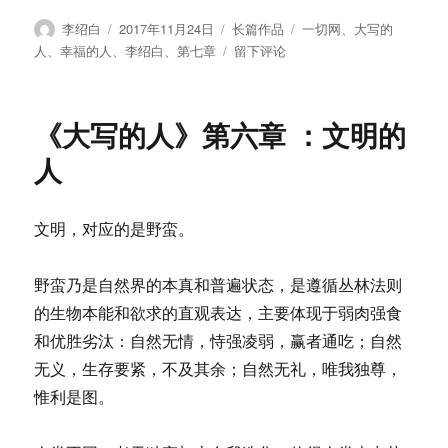
作
发
分
标
李绍白
2017年11月24日
长篇作品
一切网
、
大写的
者
布
类
签
于
人
、
幸福的人
、
李绍白
、
第七章
留下评论
于
《大
写
的
《大写的人》第六章 ：文明的
人》
第
人
七
章
：
文明，对应的是野蛮。
幸
福
的
野蛮乃是自然界的本真和普遍状态，是遵循丛林法则
人
的生物本能和欲求的直观表达，主要体现于弱肉强食
和优胜劣汰：自然无情，恃强凌弱，赢者通吃；自然
无义，生存要紧，不及其余；自然无礼，唯我独尊，
惟利是图。