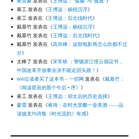
蒋音象
发表在《
王博远：“孤霧”与“孤鶩”
》
蒋工
发表在《
王博远：杨锐沉浮
》
蒋工
发表在《
王博远：后北伐时代
》
戴慕竹
发表在《
王博远：杨锐沉浮
》
戴慕竹
发表在《
王博远：后北伐时代
》
戴慕竹
发表在《
高肖峰：这部电影再怎么吹都不过
分
》
太棒了
发表在《
宋常铁 ：警惕浙江缙云倡议书，
中国改革开放事业决不能走回头路！
》
666位读者买了这本书 – 一切网
发表在《
戴慕竹：
《阅读星辰的那个午后 • 序》
》
蒋工
发表在《
王博远：胡太后的历史选择
》
蒙需
发表在《
蒋琦：在时光里酿一壶美酒 ——品
读姚龙均诗集《时光流韵》有感
》