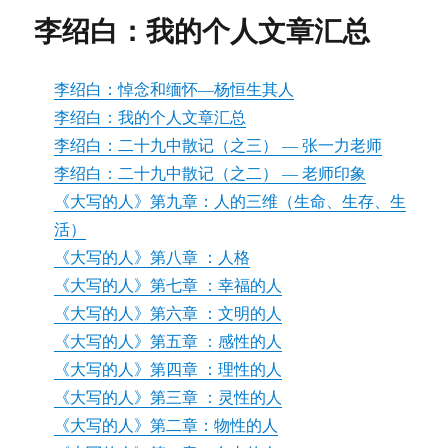
白：
李绍白：我的个人文章汇总
悼
念
和
李绍白：悼念和缅怀—杨恒生其人
缅
怀
李绍白：我的个人文章汇总
—
李绍白：二十九中散记（之三） — 张一力老师
杨
李绍白：二十九中散记（之二） — 老师印象
恒
生
《大写的人》第九章：人的三维（生命、生存、生
其
活）
人
《大写的人》第八章 ：人格
《大写的人》第七章 ：幸福的人
《大写的人》第六章 ：文明的人
《大写的人》第五章 ：感性的人
《大写的人》第四章 ：理性的人
《大写的人》第三章 ：灵性的人
《大写的人》第二章：物性的人