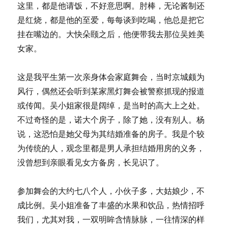
这里，都是他请饭，不好意思啊。肘棒，无论酱制还
是红烧，都是他的至爱，每每谈到吃喝，他总是把它
挂在嘴边的。大快朵颐之后，他便带我去那位吴姓美
女家。
这是我平生第一次亲身体会家庭舞会，当时京城颇为
风行，偶然还会听到某家黑灯舞会被警察抓现的报道
或传闻。吴小姐家很是阔绰，是当时的高大上之处。
不过奇怪的是，诺大个房子，除了她，没有别人。杨
说，这恐怕是她父母为其结婚准备的房子。我是个较
为传统的人，观念里都是男人承担结婚用房的义务，
没曾想到亲眼看见女方备房，长见识了。
参加舞会的大约七八个人，小伙子多，大姑娘少，不
成比例。吴小姐准备了丰盛的水果和饮品，热情招呼
我们，尤其对我，一双明眸含情脉脉，一往情深的样