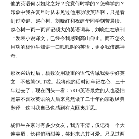
他的英语何以如此之好？究竟何时学的？怎样学的？
印象中我在复旦时从未见过他用功读英语啊，只是看
到过凌键、赵心树、刘晓红和祝建华同学刻苦晨读。
赵心树一页一页背记硕大的英语词典，刘晓红在班刊
上发表小说译文，已经令我感到高山仰止。而不怎么
用功的杨恒生却讲一口呱呱叫的英语，更令我倍感神
奇。
那次采访过后，杨数次用凝重的语气告诫我要学好英
文，不然就OUT啦。我将他的话时刻牢记在心。三十
年过去了，现在回头一看：7813英语最烂的人也恐怕
是最不喜欢英语的人后来竟然做了二十年的宗教经典
翻译，这叫我自己也感到有点匪夷所思。
杨恒生在京时有多少女友，我弄不清，仅记得一个大
连美眉，长得俏丽甜美，笑起来尤其可爱。只见过两