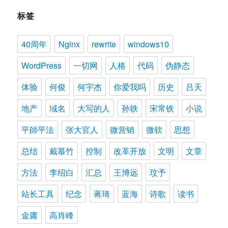
标签
40周年
Nginx
rewrite
windows10
WordPress
一切网
人格
代码
伪静态
体验
何俊
何宇杰
你爱我吗
历史
吕天
地产
域名
大写的人
孙轶
宋常铁
小说
平師平法
张大官人
微营销
微软
思想
总结
戴慕竹
控制
改革开放
文明
文章
方法
李绍白
汇总
王博远
玟予
站长工具
纪念
蒋琦
蓝海
诗歌
读书
金庸
高肖峰