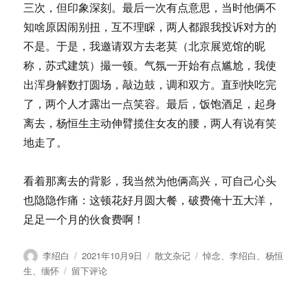
三次，但印象深刻。最后一次有点意思，当时他俩不
知啥原因闹别扭，互不理睬，两人都跟我投诉对方的
不是。于是，我邀请双方去老莫（北京展览馆的昵
称，苏式建筑）撮一顿。气氛一开始有点尴尬，我使
出浑身解数打圆场，敲边鼓，调和双方。直到快吃完
了，两个人才露出一点笑容。最后，饭饱酒足，起身
离去，杨恒生主动伸臂揽住女友的腰，两人有说有笑
地走了。
看着那离去的背影，我当然为他俩高兴，可自己心头
也隐隐作痛：这顿花好月圆大餐，破费俺十五大洋，
足足一个月的伙食费啊！
作
发
分
标
李绍白
2021年10月9日
散文杂记
悼念
、
李绍白
、
杨恒
者
布
类
签
于
生
、
缅怀
留下评论
于
李
绍