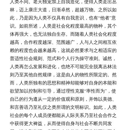
人类不同。老天独宠加上自我造化，使得人类走出丛
林，迈上康庄大道，日渐卓然，超越万物。之所以如
此，乃是因为人类不仅具有自我意识，也有“他者”意
识。如前所述，人类是社会化程度最高的物种，其个
体再强大，也无法独自生存。而随着人类社会化程度
越高，合作程度越深、范围越广，人与人之间相互依
赖的程度也会越来越高，这就必然要求与之相适应的
普适性社会规则、范式和个人行为操守准则。诚然，
人类再怎么发展和进化，也绝不可能完全脱离丛林法
则乃至其他自然规律，这是由人的物性所限定的。然
而，人类所独有的思想和精神却能够对自身的本能和
欲望加以控制和引导，通过理性克服“率性而为”，使
自己的行为遵从一定的价值观和原则，并饰以美德、
和言善语乃至礼仪之类所谓的文明标识。如此，人类
社会的每个人成员便都能从人际关系乃至社会合作之
中获得更大裨益，从而使得自身与社会不断共同发