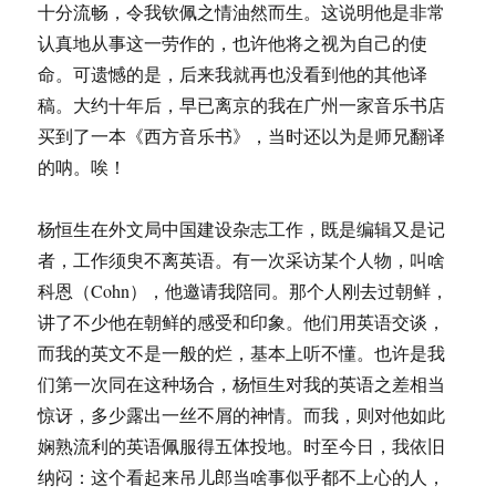
十分流畅，令我钦佩之情油然而生。这说明他是非常
认真地从事这一劳作的，也许他将之视为自己的使
命。可遗憾的是，后来我就再也没看到他的其他译
稿。大约十年后，早已离京的我在广州一家音乐书店
买到了一本《西方音乐书》，当时还以为是师兄翻译
的呐。唉！
杨恒生在外文局中国建设杂志工作，既是编辑又是记
者，工作须臾不离英语。有一次采访某个人物，叫啥
科恩（Cohn），他邀请我陪同。那个人刚去过朝鲜，
讲了不少他在朝鲜的感受和印象。他们用英语交谈，
而我的英文不是一般的烂，基本上听不懂。也许是我
们第一次同在这种场合，杨恒生对我的英语之差相当
惊讶，多少露出一丝不屑的神情。而我，则对他如此
娴熟流利的英语佩服得五体投地。时至今日，我依旧
纳闷：这个看起来吊儿郎当啥事似乎都不上心的人，