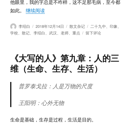
他眼里，我的字总是不咋样，这不足那毛病，至今都
“李绍白：二十九中散记（之二） — 老师印
如此。
继续阅读
作
发
分
标
李绍白
2018年12月14日
散文杂记
二十九中
、
印象
、
者
布
类
签
于
学校
、
散记
、
李绍白
、
武汉
、
老师
、
重点
留下评论
于
李
绍
白：
《大写的人》第九章：人的三
二
十
维（生命、生存、生活）
九
中
散
普罗泰戈拉：人是万物的尺度
记
（之
二）
王阳明：心外无物
—
老
生命是基础，生存是过程，生活是目的。
师
印
象