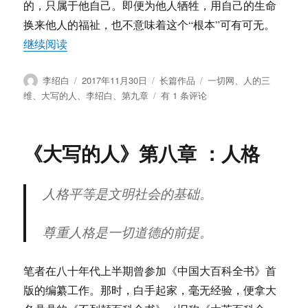
的，只属于他自己。即便为他人牺牲，用自己的生命
换来他人的福祉，也不意味着这个“根本”可有可无。
“《大写的人》第九章：人的三维（生命、生存、
继续阅读
作
发
分
标
李绍白
2017年11月30日
长篇作品
一切网
、
人的三
者
布
类
签
《大
维
、
大写的人
、
李绍白
、
第九章
有 1 条评论
于
写
的
人》
《大写的人》第八章 ：人格
第
九
章：
人格平等是文明社会的基础。
人
的
三
尊重人格是一切道德的前提。
维
（生
命、
笔者在八十年代上半期曾参加《中国大百科全书》首
生
版的编纂工作。那时，白手起家，毫无经验，便拿大
存、