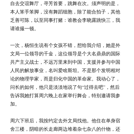
自去交谊舞厅，寻芳首要，跳舞在次。须声明的是，
本人笨手笨脚，没有舞蹈细胞，除了能合拍子，其他
乏善可陈，以至同事打赌：谁教会李晓露跳快三，我
请谁撮一顿。
一次，杨恒生说有个女孩不错，想给我介绍，她是外
文局一位领导的千金，这位领导是个大名鼎鼎的国际
共产主义战士，不远万里来到中国，支援并参与中国
人民的解放事业，名叫爱啥斯坦。不是那个发明相对
论的物理学家，而是归化中国的革命家。我动心了，
问长的如何，他只是淡淡地说了句“过得去吧”，然后
告诉我她打算周六晚上在家举行舞会，特别邀请我参
加。
周六下班后，我按约定去外文局找他。他住在单身宿
舍三楼，阴暗的长走廊两边堆着杂七杂八的什物，还