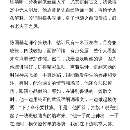
理清晰，分析起来丝丝入扣，尤其讲解古文，我觉得
29中无人能及。他通常是先自己吟诵一遍，再给予逐
条解释。吟诵时摇头晃脑，身子也随之前倾后扬，颇
有老夫子之风。
陈国基老师个头矮小，估计只有一米五左右，且身躯
较长，四肢较短，面部凹陷，有点兔唇，整个人看起
来有点弱智加侏儒。然而，我最喜欢听他的课，因为
他课讲得好，讲得精彩生动，声若洪钟，讲到来劲的
时候神采飞扬，手舞足蹈，很能激发学生的兴趣和专
注。有时，配合课文的情节和场景，他还会加以模
仿，跟演小品似的。譬如，在讲到鲁迅的一篇散文
时，他一边用纯正的武汉话朗诵课文，一边做起模仿
秀：“下了命令要挂旗。于是，他回答，挂旗！说完扯
起了一块斑驳陆离的墙布来。”他一手向上伸出，一手
在腰间，模仿竖竹竿的姿势，我们在下边哄堂大笑。