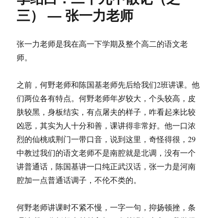
的
三） — 张一力老师
个
人
文
张一力老师是我在高一下学期及整个高二的语文老
章
师。
汇
总
之前，何野老师和陈国基老师先后给我们2班讲课。他
们两位各有特点。何野老师年岁较大，个头较高，皮
肤较黑，身板结实，有点屠夫的样子，咋看起来比较
凶恶，其实为人十分和善，课讲得非常好。他一口浓
烈的仙桃或荆门一带口音，说到这里，奇怪得很，29
中教过我们的语文老师不是南腔就是北调，没有一个
讲普通话，陈国基讲一口纯正武汉话，张一力是河南
腔加一点普通话调子，不伦不类的。
何野老师讲课时不紧不慢，一字一句，抑扬顿挫，条