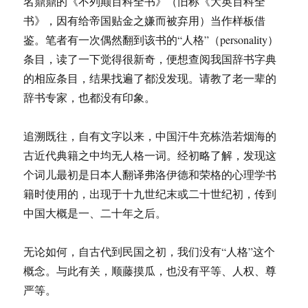
名鼎鼎的《不列颠百科全书》（旧称《大英百科全
生
活）
书》，因有给帝国贴金之嫌而被弃用）当作样板借
鉴。笔者有一次偶然翻到该书的“人格”（personality）
条目，读了一下觉得很新奇，便想查阅我国辞书字典
的相应条目，结果找遍了都没发现。请教了老一辈的
辞书专家，也都没有印象。
追溯既往，自有文字以来，中国汗牛充栋浩若烟海的
古近代典籍之中均无人格一词。经初略了解，发现这
个词儿最初是日本人翻译弗洛伊德和荣格的心理学书
籍时使用的，出现于十九世纪末或二十世纪初，传到
中国大概是一、二十年之后。
无论如何，自古代到民国之初，我们没有“人格”这个
概念。与此有关，顺藤摸瓜，也没有平等、人权、尊
严等。